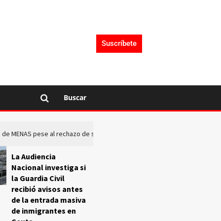
Suscríbete
Buscar
rto de MENAS pese al rechazo de sus comunidades
El Frente O
La Audiencia
Nacional investiga si
la Guardia Civil
recibió avisos antes
de la entrada masiva
de inmigrantes en