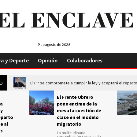
9 de agosto de 2026
ra y Deporte
Opinión
Colaboradores
El PP se compromete a cumplir la ley y aceptará el repa
GO
El Frente Obrero
a
pone encima de la
 y
mesa la cuestión de
eparto
clase en el modelo
e al
migratorio
us
La multitudinaria
concentración convocada