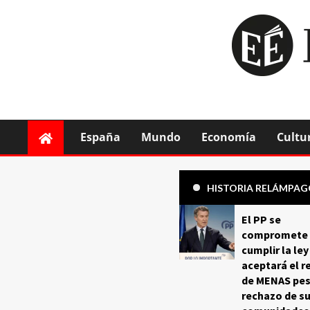
España
Mundo
Economía
Cultu
HISTORIA RELÁMPA
El PP se
compromete 
cumplir la ley
aceptará el r
de MENAS pes
rechazo de s