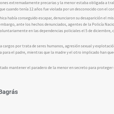
iones extremadamente precarias y la menor estaba obligada a tra
ue cuando tenía 12 años fue violada por un desconocido con el co
 chica había conseguido escapar, denunciaron su desaparición el mis
embargo, ante los hechos denunciados, agentes de la Policía Nacio
voluntariamente en las dependencias policiales el 5 de diciembre
a cargos por trata de seres humanos, agresión sexual y explotación
a para el padre, mientras que la madre y el otro implicado han qu
citado mantener el paradero de la menor en secreto para proteger s
Bagrás