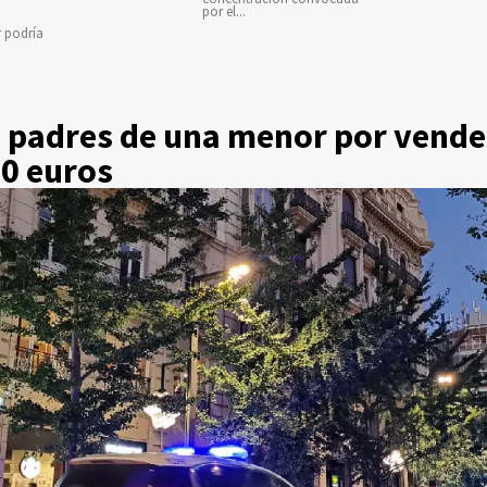
por el...
r podría
s padres de una menor por vende
00 euros