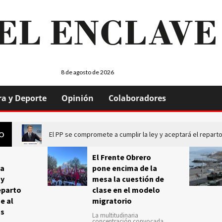
8 de agosto de 2026
ra y Deporte
Opinión
Colaboradores
El PP se compromete a cumplir la ley y aceptará el repa
GO
El Frente Obrero
a
pone encima de la
 y
mesa la cuestión de
eparto
clase en el modelo
e al
migratorio
us
La multitudinaria
concentración convocada