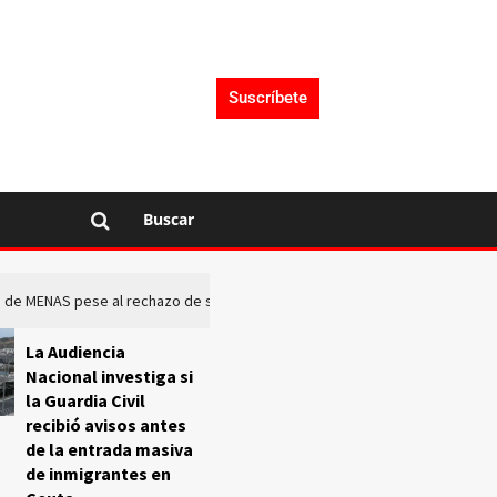
Suscríbete
Buscar
rto de MENAS pese al rechazo de sus comunidades
El Frente O
La Audiencia
Nacional investiga si
la Guardia Civil
recibió avisos antes
de la entrada masiva
de inmigrantes en