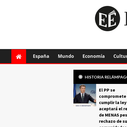
España
Mundo
Economía
Cultu
HISTORIA RELÁMPA
El PP se
compromete 
cumplir la ley
aceptará el r
de MENAS pes
rechazo de s