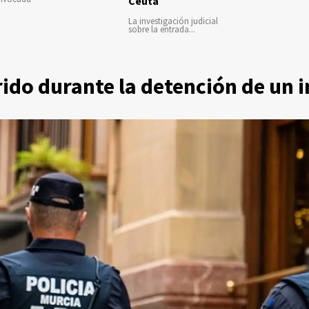
Ceuta
La investigación judicial
sobre la entrada...
rido durante la detención de un 