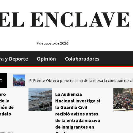
7 de agosto de 2026
ra y Deporte
Opinión
Colaboradores
El Frente Obrero pone encima de la mesa la cuestión de c
GO
ero
La Audiencia
de la
Nacional investiga si
ión de
la Guardia Civil
odelo
recibió avisos antes
de la entrada masiva
de inmigrantes en
onvocada