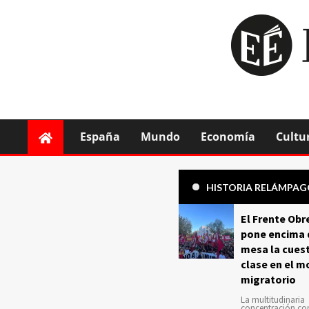
España
Mundo
Economía
Cultu
HISTORIA RELÁMPA
El Frente Obr
pone encima 
mesa la cuest
clase en el m
migratorio
La multitudinaria
concentración c