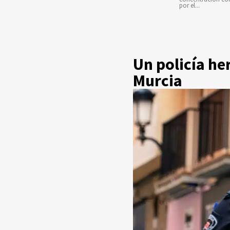
por el...
Un policía he
Murcia