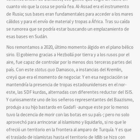
cuanto vio que la cosa se ponía fea. Al-Assad era el instrumento
de Rusia; sus bases eran fundamentales para acceder a los mares
cálidos y para el envío de material y tropas a África. Tras su caída
se rumorea que se podría estar buscando un emplazamiento de
esas bases en Sudán.
Nos remontamos a 2020, último momento álgido en el plano bélico
sirio. El gobierno gracias a Hezbollá por tierra y a los rusos por el
aire, fue capaz de controlar por lo menos dos terceras partes del
país. Con este
status quo
Damasco, a instancias del Kremlin,
creyó que era el momento de negociar. Y en esa negociación se
mantendría la presencia de tropas estadounidenses en el nor-
este, las SDF kurdas, alternadas con diferentes reductor del ISIS.
Y curiosamente uno de los señeros representantes del Baazismo,
produjo a su hijo bastardo en Gadafi -aunque este por lo menos
tuvo la decencia de morir con las botas en su país-; pero no solo
aprovechó para arrinconar al islamismo y liquidarlo, si no que le
ofreció un territorio en la frontera al amparo de Turquía. Y es que
el traslado de islamistas hasta el territorio de Idlib se hizo con