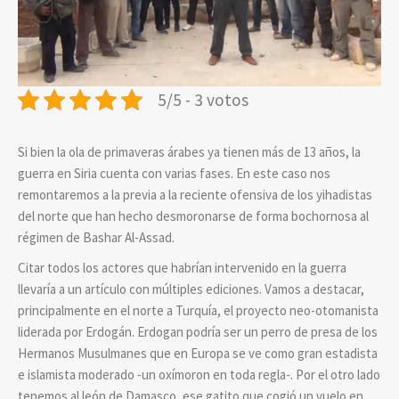
5/5 - 3 votos
Si bien la ola de primaveras árabes ya tienen más de 13 años, la
guerra en Siria cuenta con varias fases. En este caso nos
remontaremos a la previa a la reciente ofensiva de los yihadistas
del norte que han hecho desmoronarse de forma bochornosa al
régimen de Bashar Al-Assad.
Citar todos los actores que habrían intervenido en la guerra
llevaría a un artículo con múltiples ediciones. Vamos a destacar,
principalmente en el norte a Turquía, el proyecto neo-otomanista
liderada por Erdogán. Erdogan podría ser un perro de presa de los
Hermanos Musulmanes que en Europa se ve como gran estadista
e islamista moderado -un oxímoron en toda regla-. Por el otro lado
tenemos al león de Damasco, ese gatito que cogió un vuelo en