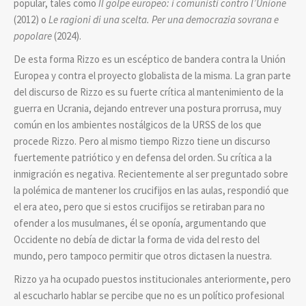
popular, tales como
Il golpe europeo: i comunisti contro l’Unione
(2012) o
Le ragioni di una scelta. Per una democrazia sovrana e
popolare
(2024).
De esta forma Rizzo es un escéptico de bandera contra la Unión
Europea y contra el proyecto globalista de la misma. La gran parte
del discurso de Rizzo es su fuerte crítica al mantenimiento de la
guerra en Ucrania, dejando entrever una postura prorrusa, muy
común en los ambientes nostálgicos de la URSS de los que
procede Rizzo. Pero al mismo tiempo Rizzo tiene un discurso
fuertemente patriótico y en defensa del orden. Su crítica a la
inmigración es negativa. Recientemente al ser preguntado sobre
la polémica de mantener los crucifijos en las aulas, respondió que
el era ateo, pero que si estos crucifijos se retiraban para no
ofender a los musulmanes, él se oponía, argumentando que
Occidente no debía de dictar la forma de vida del resto del
mundo, pero tampoco permitir que otros dictasen la nuestra.
Rizzo ya ha ocupado puestos institucionales anteriormente, pero
al escucharlo hablar se percibe que no es un político profesional