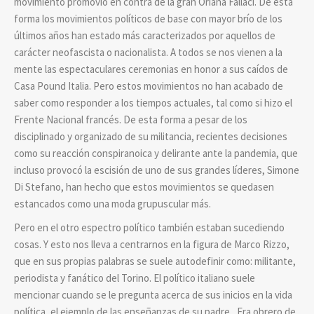
movimiento promovió en contra de la gran Oriana Fallaci. De esta
forma los movimientos políticos de base con mayor brío de los
últimos años han estado más caracterizados por aquellos de
carácter neofascista o nacionalista. A todos se nos vienen a la
mente las espectaculares ceremonias en honor a sus caídos de
Casa Pound Italia. Pero estos movimientos no han acabado de
saber como responder a los tiempos actuales, tal como si hizo el
Frente Nacional francés. De esta forma a pesar de los
disciplinado y organizado de su militancia, recientes decisiones
como su reacción conspiranoica y delirante ante la pandemia, que
incluso provocó la escisión de uno de sus grandes líderes, Simone
Di Stefano, han hecho que estos movimientos se quedasen
estancados como una moda grupuscular más.
Pero en el otro espectro político también estaban sucediendo
cosas. Y esto nos lleva a centrarnos en la figura de Marco Rizzo,
que en sus propias palabras se suele autodefinir como: militante,
periodista y fanático del Torino. El político italiano suele
mencionar cuando se le pregunta acerca de sus inicios en la vida
política, el ejemplo de las enseñanzas de su padre,. Era obrero de