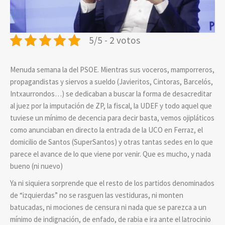
5/5 - 2 votos
Menuda semana la del PSOE. Mientras sus voceros, mamporreros,
propagandistas y siervos a sueldo (Javieritos, Cintoras, Barcelós,
Intxaurrondos…) se dedicaban a buscar la forma de desacreditar
al juez por la imputación de ZP, la fiscal, la UDEF y todo aquel que
tuviese un mínimo de decencia para decir basta, vemos ojipláticos
como anunciaban en directo la entrada de la UCO en Ferraz, el
domicilio de Santos (SuperSantos) y otras tantas sedes en lo que
parece el avance de lo que viene por venir. Que es mucho, y nada
bueno (ni nuevo)
Ya ni siquiera sorprende que el resto de los partidos denominados
de “izquierdas” no se rasguen las vestiduras, ni monten
batucadas, ni mociones de censura ni nada que se parezca a un
mínimo de indignación, de enfado, de rabia e ira ante el latrocinio