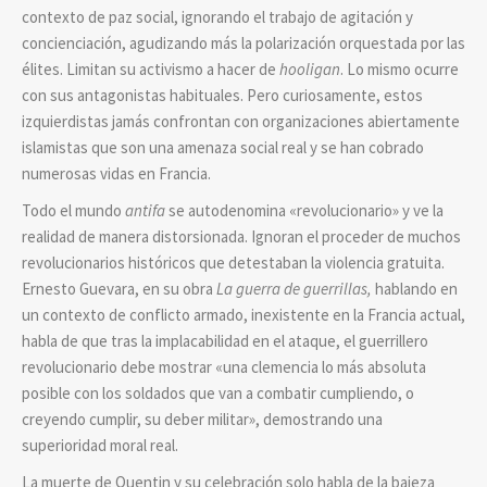
contexto de paz social, ignorando el trabajo de agitación y
concienciación, agudizando más la polarización orquestada por las
élites. Limitan su activismo a hacer de
hooligan
. Lo mismo ocurre
con sus antagonistas habituales. Pero curiosamente, estos
izquierdistas jamás confrontan con organizaciones abiertamente
islamistas que son una amenaza social real y se han cobrado
numerosas vidas en Francia.
Todo el mundo
antifa
se autodenomina «revolucionario» y ve la
realidad de manera distorsionada. Ignoran el proceder de muchos
revolucionarios históricos que detestaban la violencia gratuita.
Ernesto Guevara, en su obra
La guerra de guerrillas,
hablando en
un contexto de conflicto armado, inexistente en la Francia actual,
habla de que tras la implacabilidad en el ataque, el guerrillero
revolucionario debe mostrar «una clemencia lo más absoluta
posible con los soldados que van a combatir cumpliendo, o
creyendo cumplir, su deber militar», demostrando una
superioridad moral real.
La muerte de Quentin y su celebración solo habla de la bajeza