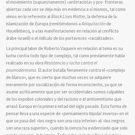
el movimiento (supuestamente) «antirracista» y pro- fronteras
abiertas cada vez se deja más en evidencia a sí mismos, tal como
vimos en lo referente al
Black Lives Matter
, la defensa de la
islamización de Europa (remitiéndonos a
Aniquilación
de
Houellebecq, o a las manifestaciones en relación al conflicto
árabe-israelí) o el ridículo de los portavoces «racializades».
La principal labor de Roberto Vaquero en relación al tema es su
lucha contra todo tipo de complejo, tal como previamente había
realizado en su obra
Resistencia y lucha contra el
posmodernismo
. El autor batalla fieramente contra el «complejo
de blanco», que es cierto que muchas veces se adquiere
meramente por socialización de forma inconsciente, ya que se
asume acríticamente que por ser occidentales somos culpables
de los expolios coloniales y del racismo o el antisemitismo que
arrasó Europa en la primera mitad del siglo pasado. Esta forma de
pensar lleva a una especie de «pensamiento bipolar inverso» en el
que se pasa del: «los negro son una raza inferior» al: «los negros
son una raza superior», cuando la ciencia ha evidenciado que solo