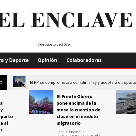
8 de agosto de 2026
ra y Deporte
Opinión
Colaboradores
El PP se compromete a cumplir la ley y aceptará el repa
GO
El Frente Obrero
a
pone encima de la
 y
mesa la cuestión de
eparto
clase en el modelo
e al
migratorio
us
La multitudinaria
concentración convocada