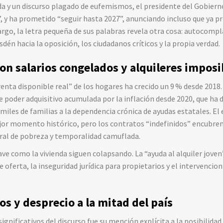
a y un discurso plagado de eufemismos, el presidente del Gobier
, y ha prometido “seguir hasta 2027”, anunciando incluso que ya p
rgo, la letra pequeña de sus palabras revela otra cosa: autocomp
dén hacia la oposición, los ciudadanos críticos y la propia verdad.
on salarios congelados y alquileres imposi
renta disponible real” de los hogares ha crecido un 9 % desde 2018
e poder adquisitivo acumulada por la inflación desde 2020, que ha d
miles de familias a la dependencia crónica de ayudas estatales. El
jor momento histórico, pero los contratos “indefinidos” encubren
bral de pobreza y temporalidad camuflada.
ave como la vivienda siguen colapsando. La “ayuda al alquiler joven
de oferta, la inseguridad jurídica para propietarios y el intervenci
os y desprecio a la mitad del país
nificativos del discurso fue su mención explícita a la posibilidad