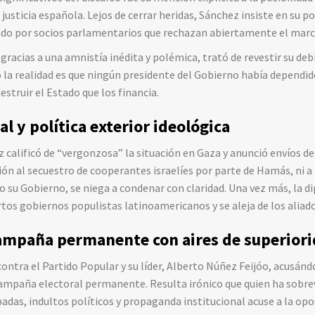
a justicia española. Lejos de cerrar heridas, Sánchez insiste en su p
do por socios parlamentarios que rechazan abiertamente el marc
 gracias a una amnistía inédita y polémica, trató de revestir su d
o la realidad es que ningún presidente del Gobierno había dependi
estruir el Estado que los financia.
al y política exterior ideológica
ez calificó de “vergonzosa” la situación en Gaza y anunció envíos d
ión al secuestro de cooperantes israelíes por parte de Hamás, ni a 
o su Gobierno, se niega a condenar con claridad. Una vez más, la di
ertos gobiernos populistas latinoamericanos y se aleja de los aliad
ampaña permanente con aires de superior
ontra el Partido Popular y su líder, Alberto Núñez Feijóo, acusánd
 campaña electoral permanente. Resulta irónico que quien ha sobr
das, indultos políticos y propaganda institucional acuse a la opos