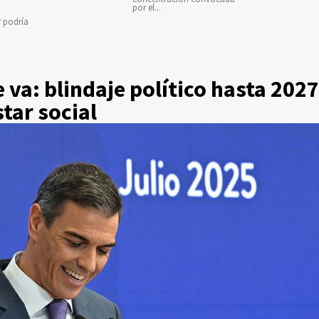
por el...
r podría
 va: blindaje político hasta 202
star social