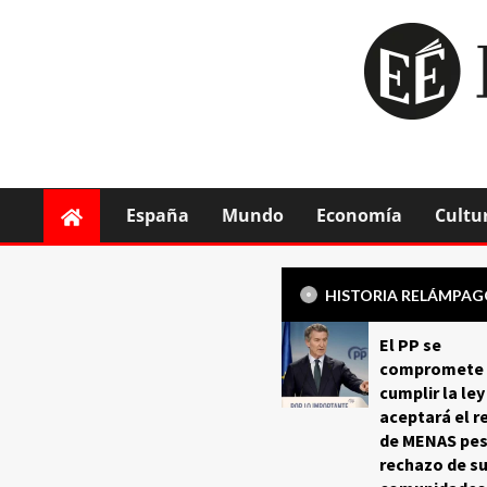
España
Mundo
Economía
Cultu
HISTORIA RELÁMPA
El PP se
compromete 
cumplir la ley
aceptará el r
de MENAS pes
rechazo de s