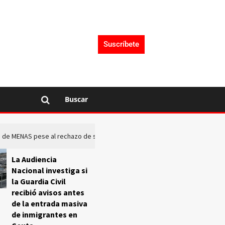
Suscríbete
Buscar
rto de MENAS pese al rechazo de sus comunidades
El Frente O
La Audiencia
Nacional investiga si
la Guardia Civil
recibió avisos antes
de la entrada masiva
de inmigrantes en