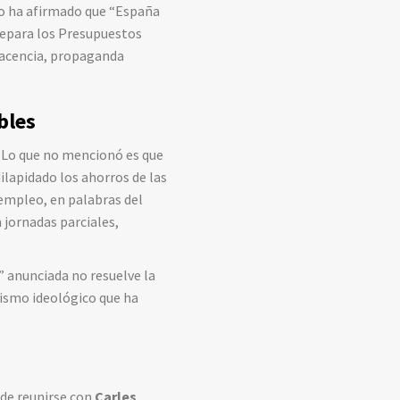
no ha afirmado que “España
repara los Presupuestos
lacencia, propaganda
bles
. Lo que no mencionó es que
ilapidado los ahorros de las
 empleo, en palabras del
 jornadas parciales,
” anunciada no resuelve la
onismo ideológico que ha
 de reunirse con
Carles