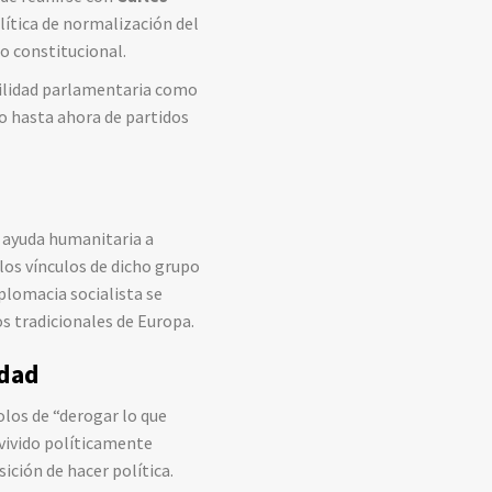
olítica de normalización del
o constitucional.
ebilidad parlamentaria como
do hasta ahora de partidos
e ayuda humanitaria a
los vínculos de dicho grupo
plomacia socialista se
os tradicionales de Europa.
idad
olos de “derogar lo que
evivido políticamente
ición de hacer política.