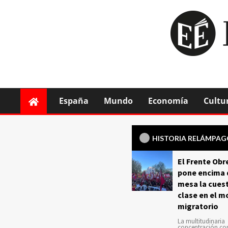
España
Mundo
Economía
Cultu
HISTORIA RELÁMPA
El Frente Obr
pone encima 
mesa la cuest
clase en el m
migratorio
La multitudinaria
concentración c