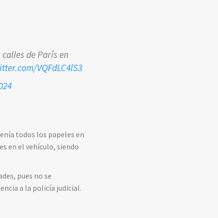
 calles de París en
witter.com/VQFdLC4lS3
024
tenía todos los papeles en
s en el vehículo, siendo
dades, pues no se
cia a la policía judicial.