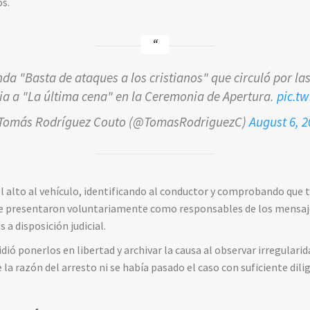
os.
nda "Basta de ataques a los cristianos" que circuló por las
ia a "La última cena" en la Ceremonia de Apertura.
pic.t
Tomás Rodríguez Couto (@TomasRodriguezC)
August 6, 2
 el alto al vehículo, identificando al conductor y comprobando que 
 se presentaron voluntariamente como responsables de los mensaje
 a disposición judicial.
idió ponerlos en libertad y archivar la causa al observar irregulari
a razón del arresto ni se había pasado el caso con suficiente diligen