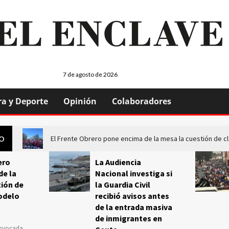
7 de agosto de 2026
ra y Deporte
Opinión
Colaboradores
El Frente Obrero pone encima de la mesa la cuestión de c
GO
ero
La Audiencia
de la
Nacional investiga si
ión de
la Guardia Civil
odelo
recibió avisos antes
de la entrada masiva
de inmigrantes en
onvocada