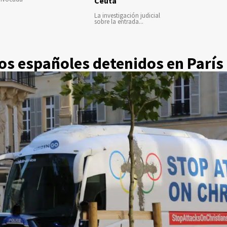
Ceuta
La investigación judicial
sobre la entrada...
nos españoles detenidos en París