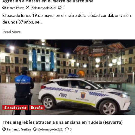
Agresión a Mossos en el metro de Barcelona
Marco Pérez
25 de mayo de 2025
0
El pasado lunes 19 de mayo, en el metro de la ciudad condal, un varón
de unos 37 años, se...
Read More
Sin categoría
España
Tres magrebíes atracan a una anciana en Tudela (Navarra)
Fernando Guillén
25 de mayo de 2025
0