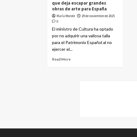
que deja escapar grandes
obras de arte para España
María Morote
29 de noviembre de 2025
0
El ministro de Cultura ha optado
por no adquirir una valiosa talla
para el Patrimonio Español al no
ejercer el...
Read More