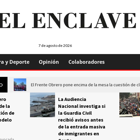
7 de agosto de 2026
ra y Deporte
Opinión
Colaboradores
El Frente Obrero pone encima de la mesa la cuestión de c
GO
ero
La Audiencia
de la
Nacional investiga si
ión de
la Guardia Civil
odelo
recibió avisos antes
de la entrada masiva
de inmigrantes en
onvocada