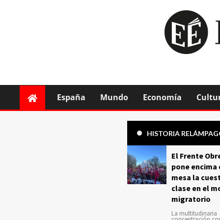
España
Mundo
Economía
Cultu
HISTORIA RELÁMPA
El Frente Obr
pone encima 
mesa la cuest
clase en el m
migratorio
La multitudinaria
concentración c