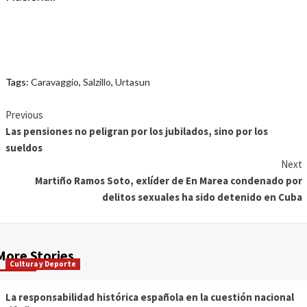
Tags:
Caravaggio
,
Salzillo
,
Urtasun
Previous
Las pensiones no peligran por los jubilados, sino por los
sueldos
Next
Martiño Ramos Soto, exlíder de En Marea condenado por
delitos sexuales ha sido detenido en Cuba
More Stories
Cultura y Deporte
La responsabilidad histórica española en la cuestión nacional