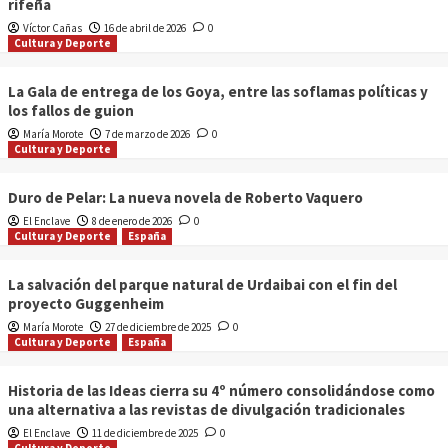
rifeña
Víctor Cañas
16 de abril de 2026
0
Cultura y Deporte
La Gala de entrega de los Goya, entre las soflamas políticas y
los fallos de guion
María Morote
7 de marzo de 2026
0
Cultura y Deporte
Duro de Pelar: La nueva novela de Roberto Vaquero
El Enclave
8 de enero de 2026
0
Cultura y Deporte
España
La salvación del parque natural de Urdaibai con el fin del
proyecto Guggenheim
María Morote
27 de diciembre de 2025
0
Cultura y Deporte
España
Historia de las Ideas cierra su 4º número consolidándose como
una alternativa a las revistas de divulgación tradicionales
El Enclave
11 de diciembre de 2025
0