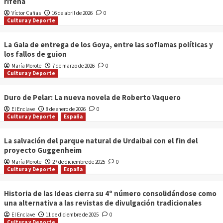
rifeña
Víctor Cañas
16 de abril de 2026
0
Cultura y Deporte
La Gala de entrega de los Goya, entre las soflamas políticas y
los fallos de guion
María Morote
7 de marzo de 2026
0
Cultura y Deporte
Duro de Pelar: La nueva novela de Roberto Vaquero
El Enclave
8 de enero de 2026
0
Cultura y Deporte
España
La salvación del parque natural de Urdaibai con el fin del
proyecto Guggenheim
María Morote
27 de diciembre de 2025
0
Cultura y Deporte
España
Historia de las Ideas cierra su 4º número consolidándose como
una alternativa a las revistas de divulgación tradicionales
El Enclave
11 de diciembre de 2025
0
Cultura y Deporte