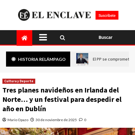
Suscríbete
Buscar
El PP se compromete a 
HISTORIA RELÁMPAGO
Cultura y Deporte
Tres planes navideños en Irlanda del
Norte… y un festival para despedir el
año en Dublín
Mario Opazo
30 de noviembre de 2025
0