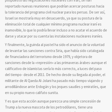
pospuesto las negociaciones nucleares con Irán, se han
reportado nuevas reuniones que podrían acercar posturas hacia
la tolerancia del programa civil nuclear para los persas. De ser así,
Israel se mostraría muy en desacuerdo, ya que su postura de la
eliminación total de cualquier mínimo programa nuclear iraní es
inamovible, lo que lo podría llevar incluso a no acatar el acuerdo de
darse y atacar por su cuenta las instalaciones nucleares iraníes.
Y finalmente, la guinda al pastel ha sido el anuncio de la voluntad
de levantar las sanciones contra Siria, que había sido catalogada
de financiadora del terrorismo desde 1979, y objetora de
sanciones desde la «represión» a las primaveras árabes-aunque el
calificativo de islamistas sería lo más correcto, a luces del paso
del tiempo- desde el 2011. De hecho desde su llegada al poder, el
militante de Al Qaeda Al-Jolani ha pasado más tiempo viajando y
arrodillándose ante Erdogán y los jeques saudíes y emiratíes, que
en su propio nuevo califato sunita.
Y es que esta acción aunque parezca una simple concesión de
Trump a la nueva mascota de los petrodólares, tiene una