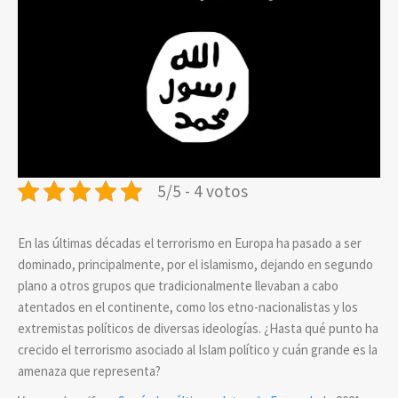
5/5 - 4 votos
En las últimas décadas el terrorismo en Europa ha pasado a ser
dominado, principalmente, por el islamismo, dejando en segundo
plano a otros grupos que tradicionalmente llevaban a cabo
atentados en el continente, como los etno-nacionalistas y los
extremistas políticos de diversas ideologías. ¿Hasta qué punto ha
crecido el terrorismo asociado al Islam político y cuán grande es la
amenaza que representa?