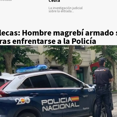
Ceuta
La investigación judicial
sobre la entrada...
llecas: Hombre magrebí armado 
ras enfrentarse a la Policía