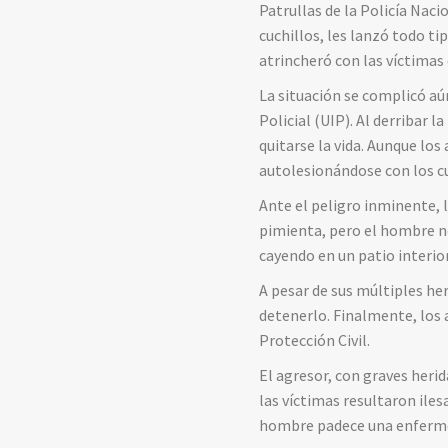
Patrullas de la Policía Nac
cuchillos, les lanzó todo ti
atrincheró con las víctima
La situación se complicó aún
Policial (UIP). Al derribar 
quitarse la vida. Aunque los
autolesionándose con los c
Ante el peligro inminente, 
pimienta, pero el hombre no 
cayendo en un patio interior
A pesar de sus múltiples her
detenerlo. Finalmente, los 
Protección Civil.
El agresor, con graves herid
las víctimas resultaron ile
hombre padece una enfermed