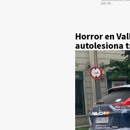
por el...
Horror en Va
autolesiona t