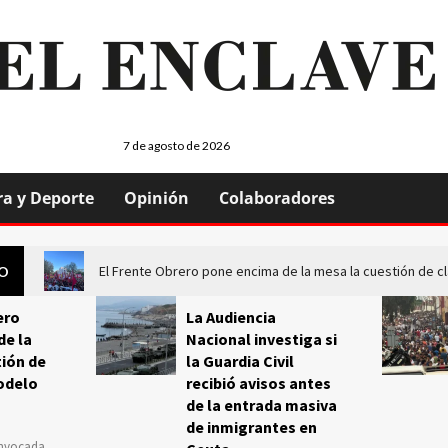
7 de agosto de 2026
ra y Deporte
Opinión
Colaboradores
El Frente Obrero pone encima de la mesa la cuestión de c
GO
ero
La Audiencia
de la
Nacional investiga si
ión de
la Guardia Civil
odelo
recibió avisos antes
de la entrada masiva
de inmigrantes en
onvocada