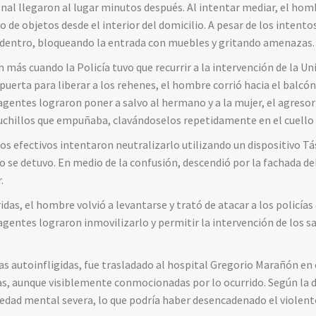
ional llegaron al lugar minutos después. Al intentar mediar, el ho
po de objetos desde el interior del domicilio. A pesar de los intento
s dentro, bloqueando la entrada con muebles y gritando amenazas.
 más cuando la Policía tuvo que recurrir a la intervención de la U
la puerta para liberar a los rehenes, el hombre corrió hacia el bal
 agentes lograron poner a salvo al hermano y a la mujer, el agreso
uchillos que empuñaba, clavándoselos repetidamente en el cuello 
los efectivos intentaron neutralizarlo utilizando un dispositivo Tá
se detuvo. En medio de la confusión, descendió por la fachada del e
.
idas, el hombre volvió a levantarse y trató de atacar a los policía
agentes lograron inmovilizarlo y permitir la intervención de los 
as autoinfligidas, fue trasladado al hospital Gregorio Marañón en e
sas, aunque visiblemente conmocionadas por lo ocurrido. Según la 
ad mental severa, lo que podría haber desencadenado el violento