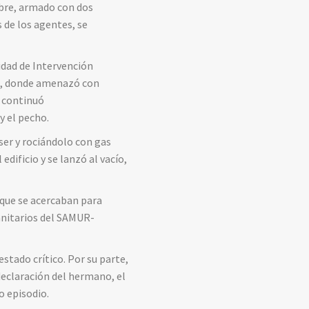
mbre, armado con dos
s de los agentes, se
nidad de Intervención
cón, donde amenazó con
r continuó
y el pecho.
ser y rociándolo con gas
dificio y se lanzó al vacío,
s que se acercaban para
sanitarios del SAMUR-
stado crítico. Por su parte,
declaración del hermano, el
 episodio.