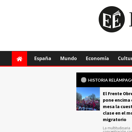
España
Mundo
Economía
Cultu
HISTORIA RELÁMPA
El Frente Obr
pone encima 
mesa la cuest
clase en el m
migratorio
La multitudinaria
concentración c