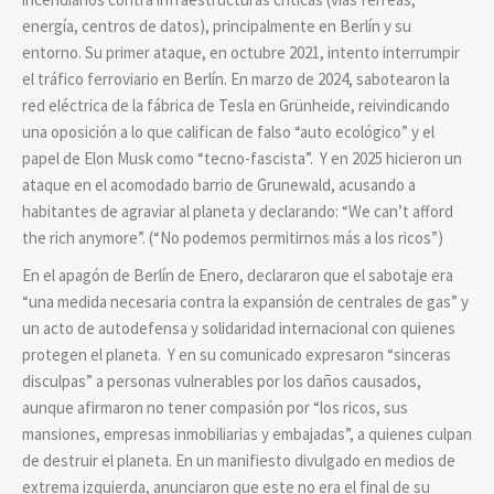
energía, centros de datos), principalmente en Berlín y su
entorno. Su primer ataque, en octubre 2021, intento interrumpir
el tráfico ferroviario en Berlín. En marzo de 2024, sabotearon la
red eléctrica de la fábrica de Tesla en Grünheide, reivindicando
una oposición a lo que califican de falso “auto ecológico” y el
papel de Elon Musk como “tecno-fascista”. Y en 2025 hicieron un
ataque en el acomodado barrio de Grunewald, acusando a
habitantes de agraviar al planeta y declarando: “We can’t afford
the rich anymore”. (“No podemos permitirnos más a los ricos”)
En el apagón de Berlín de Enero, declararon que el sabotaje era
“una medida necesaria contra la expansión de centrales de gas” y
un acto de autodefensa y solidaridad internacional con quienes
protegen el planeta. Y en su comunicado expresaron “sinceras
disculpas” a personas vulnerables por los daños causados,
aunque afirmaron no tener compasión por “los ricos, sus
mansiones, empresas inmobiliarias y embajadas”, a quienes culpan
de destruir el planeta. En un manifiesto divulgado en medios de
extrema izquierda, anunciaron que este no era el final de su