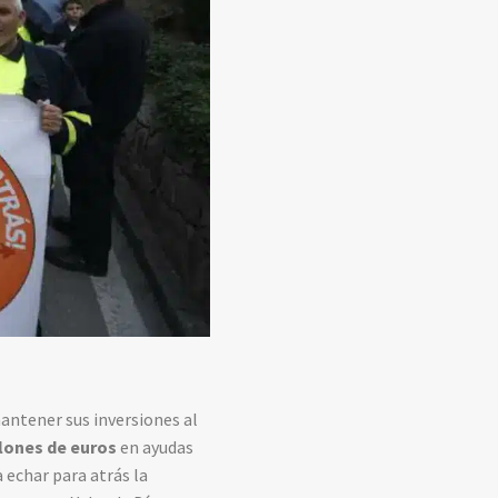
ntener sus inversiones al
lones de euros
en ayudas
 echar para atrás la