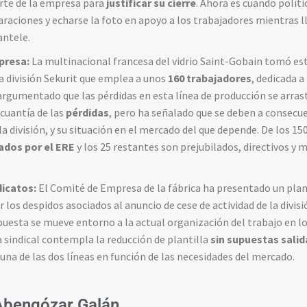
te de la empresa para
justificar su cierre
. Ahora es cuando polít
raciones y echarse la foto en apoyo a los trabajadores mientras l
antele.
presa:
La multinacional francesa del vidrio Saint-Gobain tomó est
a división Sekurit que
emplea a unos
160 trabajadores
, dedicada a
argumentado que las pérdidas en esta línea de producción se arras
 cuantía de las
pérdidas
, pero ha señalado que se deben a consecu
a división, y su situación en el mercado del que depende. De los 1
ados por el ERE
y los 25 restantes son prejubilados, directivos y
dicatos:
El Comité de Empresa de la fábrica ha presentado un plan 
r los despidos asociados al anuncio de cese de actividad de la divis
opuesta se mueve entorno a la actual organización del trabajo en lo
a sindical contempla la reducción de plantilla
sin supuestas sali
 una de las dos líneas en función de las necesidades del mercado.
Abengózar Galán