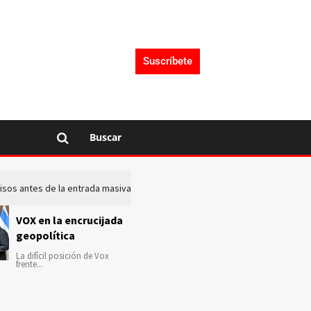
Suscríbete
Buscar
 avisos antes de la entrada masiva de inmigrantes en Ceuta
La c
VOX en la encrucijada
geopolítica
La difícil posición de Vox
frente...