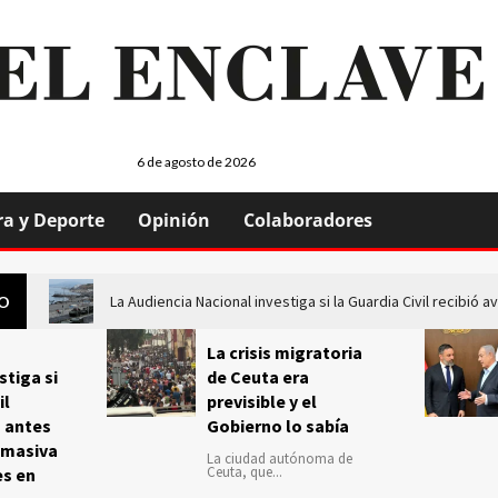
6 de agosto de 2026
ra y Deporte
Opinión
Colaboradores
La Audiencia Nacional investiga si la Guardia Civil recibió
GO
La crisis migratoria
stiga si
de Ceuta era
il
previsible y el
s antes
Gobierno lo sabía
 masiva
La ciudad autónoma de
Ceuta, que...
es en