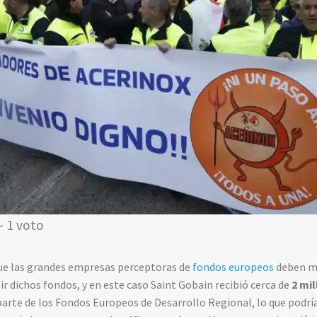
- 1 voto
ue las grandes empresas perceptoras de
fondos europeos
deben ma
r dichos fondos, y en este caso Saint Gobain recibió cerca
de
2 mil
parte de los Fondos Europeos de Desarrollo Regional, lo que podría