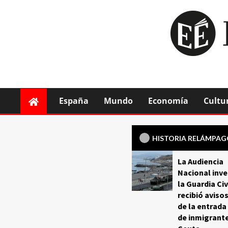
España
Mundo
Economía
Cultu
HISTORIA RELÁMPA
La Audiencia
Nacional inve
la Guardia Civ
recibió aviso
de la entrada
de inmigrant