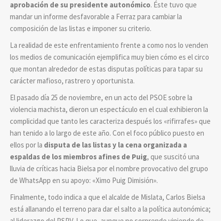
aprobación de su presidente autonómico
. Éste tuvo que
mandar un informe desfavorable a Ferraz para cambiar la
composición de las listas e imponer su criterio.
La realidad de este enfrentamiento frente a como nos lo venden
los medios de comunicación ejemplifica muy bien cómo es el circo
que montan alrededor de estas disputas políticas para tapar su
carácter mafioso, rastrero y oportunista.
El pasado día 25 de noviembre, en un acto del PSOE sobre la
violencia machista, dieron un espectáculo en el cual exhibieron la
complicidad que tanto les caracteriza después los «rifirrafes» que
han tenido a lo largo de este año. Con el foco público puesto en
ellos por la
disputa de las listas y la cena organizada a
espaldas de los miembros afines de Puig
, que suscitó una
lluvia de críticas hacia Bielsa por el nombre provocativo del grupo
de WhatsApp en su apoyo: «Ximo Puig Dimisión».
Finalmente, todo indica a que el alcalde de Mislata, Carlos Bielsa
está allanando el terreno para dar el salto a la política autonómica;
al liderazgo del PSPV. Lo que, aunque no sorprende viniendo de