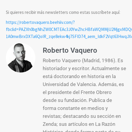
Si quieres recibir más newsletters como estas suscríbete aquí:
https://robertovaquero.beehiiv.com/?
fbclid=PAZXh0bgNhZW0CMTEAc3J0YwZhcHBfaWQMMjU2MjgxMDQw
1A0mwBrxDXTa6QoIR_zqe8ekw4kj7SFID74_aem_IdkF2Vqt63HwqJX
Roberto Vaquero
Roberto Vaquero (Madrid, 1986). Es
historiador y escritor. Actualmente se
está doctorando en historia en la
Universidad de Valencia. Además, es
el presidente del Frente Obrero
desde su fundación. Publica de
forma constante en medios y
revistas; destacando su sección en
Zenda; sus artículos en La Razón
Histórica, donde forma parte de su