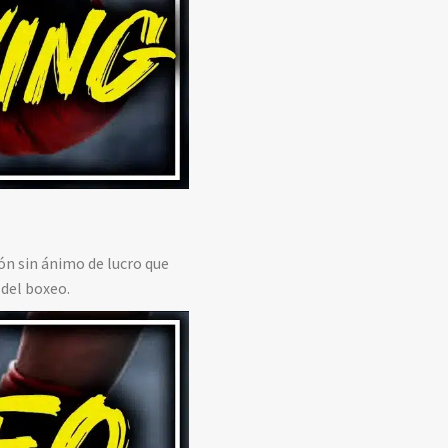
ón sin ánimo de lucro que
 del boxeo.