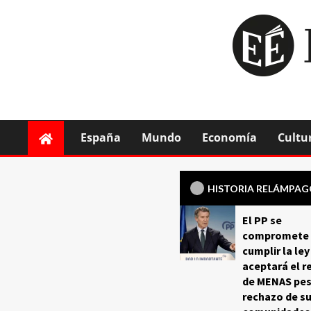
España
Mundo
Economía
Cultu
HISTORIA RELÁMPA
El PP se
compromete 
cumplir la ley
aceptará el r
de MENAS pes
rechazo de s