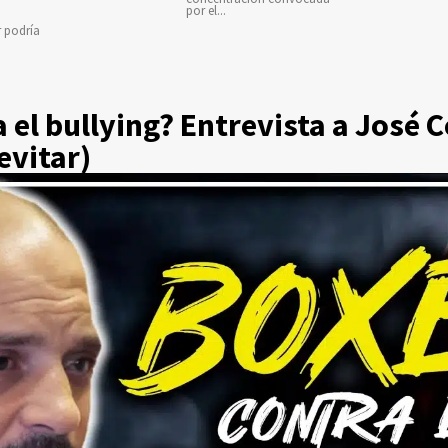
por el...
r podría
 el bullying? Entrevista a José C
evitar)