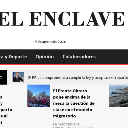
9 de agosto de 2026
ra y Deporte
Opinión
Colaboradores
El PP se compromete a cumplir la ley y aceptará el repa
GO
El Frente Obrero
a
pone encima de la
 y
mesa la cuestión de
eparto
clase en el modelo
e al
migratorio
us
La multitudinaria
concentración convocada