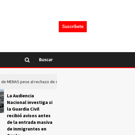
Suscríbete
Buscar
rto de MENAS pese al rechazo de sus comunidades
El Frente O
La Audiencia
Nacional investiga si
la Guardia Civil
recibió avisos antes
de la entrada masiva
de inmigrantes en