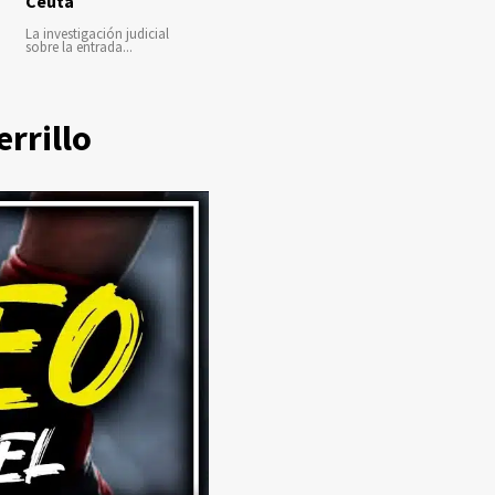
Ceuta
La investigación judicial
sobre la entrada...
errillo