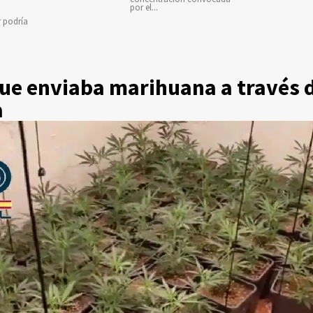
por el...
r podría
que enviaba marihuana a través
a