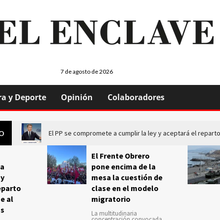
7 de agosto de 2026
ra y Deporte
Opinión
Colaboradores
El PP se compromete a cumplir la ley y aceptará el repa
GO
El Frente Obrero
a
pone encima de la
 y
mesa la cuestión de
eparto
clase en el modelo
e al
migratorio
us
La multitudinaria
concentración convocada