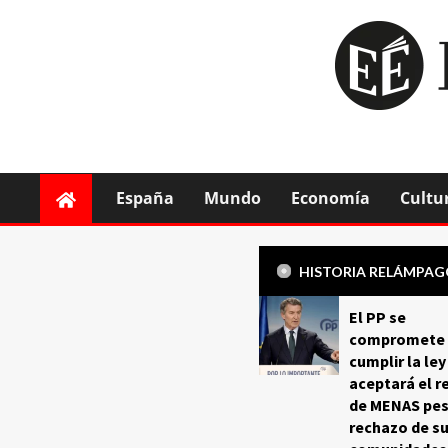
España
Mundo
Economía
Cultu
HISTORIA RELÁMPA
El PP se
compromete 
cumplir la ley
aceptará el r
de MENAS pes
rechazo de s