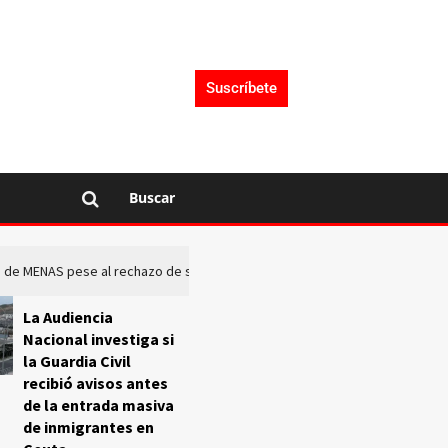
Suscríbete
Buscar
rto de MENAS pese al rechazo de sus comunidades
El Frente O
La Audiencia
Nacional investiga si
la Guardia Civil
recibió avisos antes
de la entrada masiva
de inmigrantes en