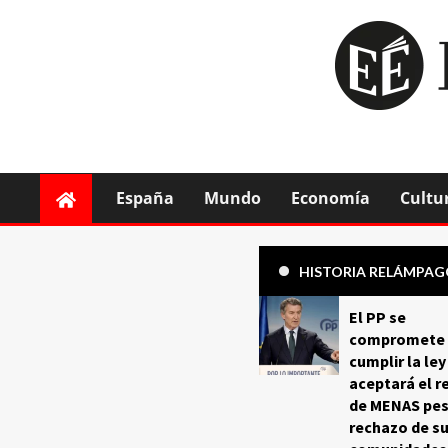
España
Mundo
Economía
Cultu
HISTORIA RELÁMPA
El PP se
compromete 
cumplir la ley
aceptará el r
de MENAS pes
rechazo de s