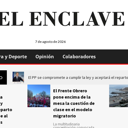
7 de agosto de 2026
ra y Deporte
Opinión
Colaboradores
El PP se compromete a cumplir la ley y aceptará el repa
GO
El Frente Obrero
a
pone encima de la
 y
mesa la cuestión de
eparto
clase en el modelo
e al
migratorio
us
La multitudinaria
concentración convocada