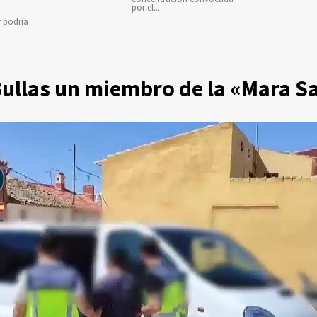
por el...
r podría
Bullas un miembro de la «Mara S