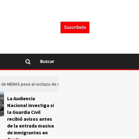
Suscríbete
Buscar
rto de MENAS pese al rechazo de sus comunidades
El Frente O
La Audiencia
Nacional investiga si
la Guardia Civil
recibió avisos antes
de la entrada masiva
de inmigrantes en