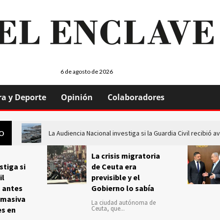
6 de agosto de 2026
ra y Deporte
Opinión
Colaboradores
La Audiencia Nacional investiga si la Guardia Civil recibió
GO
La crisis migratoria
stiga si
de Ceuta era
il
previsible y el
s antes
Gobierno lo sabía
 masiva
La ciudad autónoma de
Ceuta, que...
es en