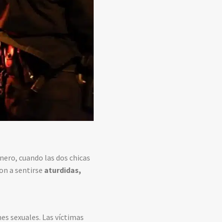
nero, cuando las dos chicas
on a sentirse
aturdidas,
nes sexuales. Las víctimas