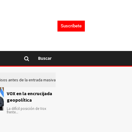
Suscríbete
Buscar
 avisos antes de la entrada masiva de inmigrantes en Ceuta
La c
VOX en la encrucijada
geopolítica
La difícil posición de Vox
frente...