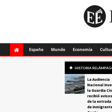
España
Mundo
Economía
Cultu
HISTORIA RELÁMPA
La Audiencia
Nacional inve
la Guardia Civ
recibió aviso
de la entrada
de inmigrant