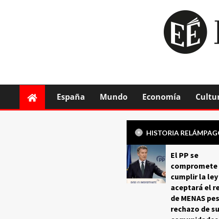
España
Mundo
Economía
Cultu
HISTORIA RELÁMPA
El PP se
compromete 
cumplir la ley
aceptará el r
de MENAS pes
rechazo de s