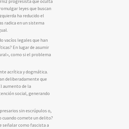
rniz progresista que oculta
promulgar leyes que buscan
zquierda ha reducido el
as radica en un sistema
gual.
do vacíos legales que han
íticas? En lugar de asumir
tural», como si el problema
te acrítica y dogmática.
idan deliberadamente que
El aumento de la
atención social, generando
resarios sin escrúpulos o,
o cuando comete un delito?
ere señalar como fascista a