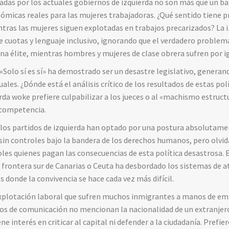
adas por los actuales gobiernos de izquierda no son más que un ba
ómicas reales para las mujeres trabajadoras. ¿Qué sentido tiene 
ntras las mujeres siguen explotadas en trabajos precarizados? La i
 cuotas y lenguaje inclusivo, ignorando que el verdadero problem
una élite, mientras hombres y mujeres de clase obrera sufren por i
 «Solo sí es sí» ha demostrado ser un desastre legislativo, generan
ales. ¿Dónde está el análisis crítico de los resultados de estas pol
erda woke prefiere culpabilizar a los jueces o al «machismo estruc
ncompetencia.
 los partidos de izquierda han optado por una postura absolutamen
sin controles bajo la bandera de los derechos humanos, pero olv
les quienes pagan las consecuencias de esta política desastrosa. 
a frontera sur de Canarias o Ceuta ha desbordado los sistemas de 
 donde la convivencia se hace cada vez más difícil.
explotación laboral que sufren muchos inmigrantes a manos de emp
os de comunicación no mencionan la nacionalidad de un extranjer
ne interés en criticar al capital ni defender a la ciudadanía. Prefi