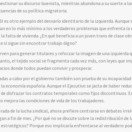
cuestionar su discurso buenista, mientras abandona a su suerte a l
uencias de su política migratoria.
BI es otro ejemplo del desvarío identitario de la izquierda. Aunqu
tan en lo más mínimo a los verdaderos problemas que enfrenta la m
la falta de vivienda. ¿En qué beneficia a un joven trans de clase o
 si sigue sin encontrar trabajo digno?
rven para generar titulares y reforzar la imagen de una izquierda q
tanto, el tejido social se fragmenta cada vez más, con leyes que 
pacios donde todos puedan convivir y prosperar.
adas a cabo por el gobierno también son prueba de su incapacidad 
la economía española. Aunque el Ejecutivo se jacta de haber reduc
ta de disfrazar los contratos temporales como fijos discontinuos. 
o mejora las condiciones de vida de los trabajadores.
rada de la lucha sindical, ahora prefiere centrarse en debates irr
an a fin de mes. ¿Por qué no se discute sobre la redistribución de l
 estratégicos? Porque eso implicaría enfrentarse al verdadero pode