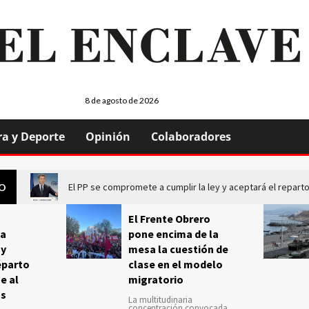
8 de agosto de 2026
ra y Deporte
Opinión
Colaboradores
El PP se compromete a cumplir la ley y aceptará el repa
GO
El Frente Obrero
a
pone encima de la
 y
mesa la cuestión de
eparto
clase en el modelo
e al
migratorio
us
La multitudinaria
concentración convocada