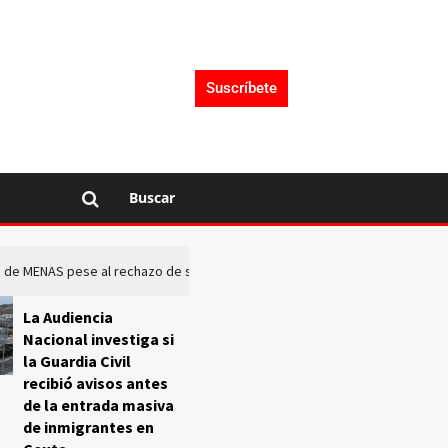
Suscríbete
Buscar
rto de MENAS pese al rechazo de sus comunidades
El Frente O
La Audiencia
Nacional investiga si
la Guardia Civil
recibió avisos antes
de la entrada masiva
de inmigrantes en