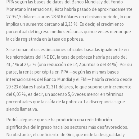
PPA según las bases de datos del Banco Mundial y del Fondo
Monetario Internacional, ésta habría pasado de aproximadamente
27.957,5 dólares a unos 28.616 dólares en el mismo periodo, lo que
implica un aumento cercano al 2,35 %. Es decir, el crecimiento
porcentual del ingreso medio sería unas quince veces menor que
la caída registrada en la tasa de pobreza.
Si se toman otras estimaciones oficiales basadas igualmente en
los microdatos del INDEC, la tasa de pobreza habría pasado del
41,7 % al 27,5 % (una reducción de 14,2 puntos o del 34 %). Por su
parte, la renta per cápita en PPA —según las mismas bases
internacionales del Banco Mundial y el FMI— habría crecido desde
29.523 dólares hasta 31.311 dólares, lo que supone un incremento
del 6,05 %, es decir, un ascenso 5,6 veces menor en términos
porcentuales que la caída de la pobreza. La discrepancia sigue
siendo llamativa.
Podría alegarse que se ha producido una redistribución
significativa del ingreso hacia los sectores más desfavorecidos.
No obstante, el coeficiente de Gini, que mide la desigualdad y