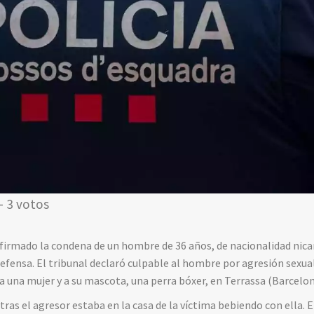
- 3 votos
irmado la condena de un hombre de 36 años, de nacionalidad nicar
efensa. El tribunal declaró culpable al hombre por agresión sexua
 a una mujer y a su mascota, una perra bóxer, en Terrassa (Barcelon
ras el agresor estaba en la casa de la víctima bebiendo con ella.