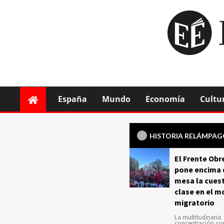
España
Mundo
Economía
Cultu
HISTORIA RELÁMPA
El Frente Obr
pone encima 
mesa la cuest
clase en el m
migratorio
La multitudinaria
concentración c