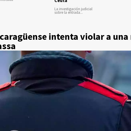
Ceuta
La investigación judicial
sobre la entrada...
aragüense intenta violar a una 
assa