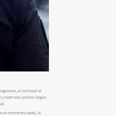
agüense, al rechazar el
l y maltrato animal. Según
a).
 En un momento dado, la