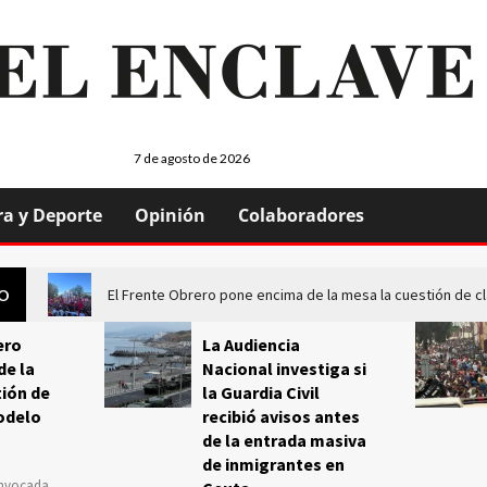
7 de agosto de 2026
ra y Deporte
Opinión
Colaboradores
El Frente Obrero pone encima de la mesa la cuestión de c
GO
ero
La Audiencia
de la
Nacional investiga si
ión de
la Guardia Civil
odelo
recibió avisos antes
de la entrada masiva
de inmigrantes en
onvocada