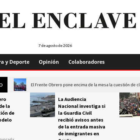
7 de agosto de 2026
ra y Deporte
Opinión
Colaboradores
El Frente Obrero pone encima de la mesa la cuestión de c
GO
ero
La Audiencia
de la
Nacional investiga si
ión de
la Guardia Civil
odelo
recibió avisos antes
de la entrada masiva
de inmigrantes en
onvocada