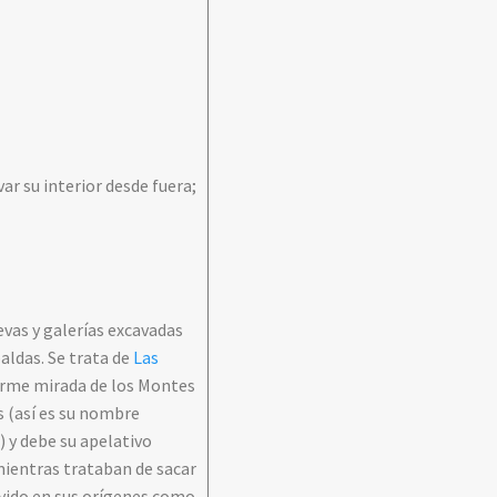
ar su interior desde fuera;
evas y galerías excavadas
paldas. Se trata de
Las
firme mirada de los Montes
s (así es su nombre
) y debe su apelativo
mientras trataban de sacar
rvido en sus orígenes como