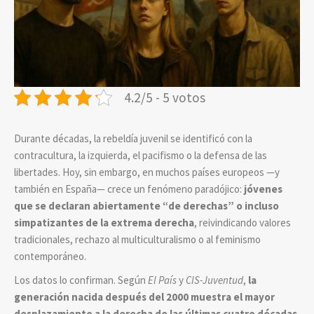
4.2/5 - 5 votos
Durante décadas, la rebeldía juvenil se identificó con la
contracultura, la izquierda, el pacifismo o la defensa de las
libertades. Hoy, sin embargo, en muchos países europeos —y
también en España— crece un fenómeno paradójico:
jóvenes
que se declaran abiertamente “de derechas” o incluso
simpatizantes de la extrema derecha
, reivindicando valores
tradicionales, rechazo al multiculturalismo o al feminismo
contemporáneo.
Los datos lo confirman. Según
El País
y
CIS-Juventud
,
la
generación nacida después del 2000 muestra el mayor
desplazamiento a la derecha de las últimas cuatro décadas
.