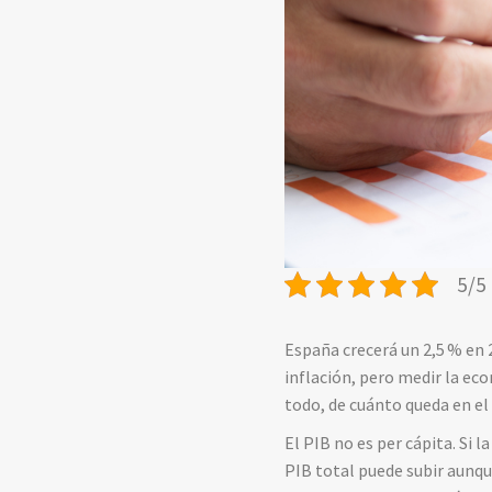
5/5 
España crecerá un 2,5
% en 2
inflación, pero medir la ec
todo, de cuánto queda en el 
El PIB no es per cápita. Si
PIB total puede subir aunque 