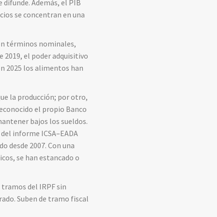
se difunde. Además, el PIB
icios se concentran en una
n términos nominales,
 2019, el poder adquisitivo
en 2025 los alimentos han
ue la producción; por otro,
a reconocido el propio Banco
antener bajos los sueldos.
me del informe ICSA–EADA
ido desde 2007. Con una
icos, se han estancado o
s tramos del IRPF sin
ado. Suben de tramo fiscal