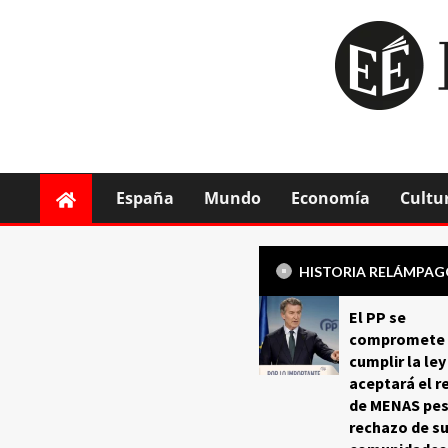
España
Mundo
Economía
Cultu
HISTORIA RELÁMPA
El PP se
compromete 
cumplir la ley
aceptará el r
de MENAS pes
rechazo de s