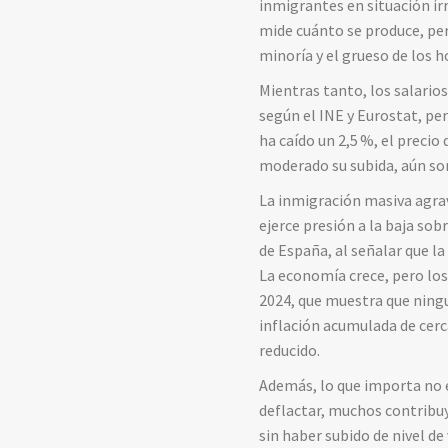
inmigrantes en situación irr
mide cuánto se produce, per
minoría y el grueso de los h
Mientras tanto, los salarios
según el INE y Eurostat, pe
ha caído un 2,5
%, el precio 
moderado su subida, aún so
La inmigración masiva agrav
ejerce presión a la baja sob
de España, al señalar que l
La economía crece, pero los
2024, que muestra que ningu
inflación acumulada de cerc
reducido.
Además, lo que importa no es
deflactar, muchos contribu
sin haber subido de nivel de