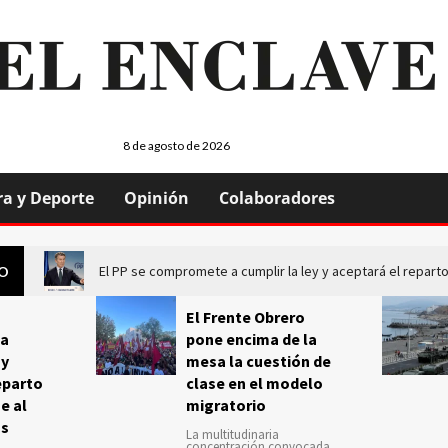
8 de agosto de 2026
ra y Deporte
Opinión
Colaboradores
El PP se compromete a cumplir la ley y aceptará el repa
GO
El Frente Obrero
a
pone encima de la
 y
mesa la cuestión de
eparto
clase en el modelo
e al
migratorio
us
La multitudinaria
concentración convocada