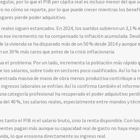
egular, por lo que el PIB per cápita real es incluso menor del que 
o no cómo se reparte, por lo que puede crecer mientras los benef
ogares pierde poder adquisitivo.
 reales siguen estancados. En 2024, los sueldos subieron un 3,1
% e
ro ese incremento no ha compensado la inflación acumulada. Desde
de la vivienda se ha disparado más de un 50
% desde 2014 y aunque 
n un 30
% más caros que antes de la crisis inflacionaria.
a el problema. Por un lado, incrementa la población más rápido q
re los salarios, sobre todo en sectores poco cualificados. Así lo h
a entrada masiva de mano de obra menos productiva contribuye a m
 ingresos laborales se enfrían. Así lo confirma también el infor
na categoría profesional ha recuperado el poder adquisitivo perd
a del 40
%, los salarios reales, especialmente entre mandos y técn
 tanto el PIB ni el salario bruto, sino la renta disponible. Con lo
yentes pagan más aunque su capacidad real de gasto no haya mejor
 vida, lo que erosiona directamente su ingreso real.