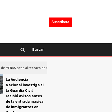
Suscríbete
Buscar
rto de MENAS pese al rechazo de sus comunidades
El Frente O
La Audiencia
Nacional investiga si
la Guardia Civil
recibió avisos antes
de la entrada masiva
de inmigrantes en