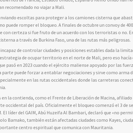
han recomendado no viajar a Mali.
enviando escoltas para proteger a los camiones cisterna que abas
o puede romper el bloqueo. A finales de octubre un convoy de 40
abe con certeza si fue fruto de un acuerdo con los terroristas o no.
isterna a través de Burkina Faso, una de las rutas más peligrosas.
ncapaz de controlar ciudades y posiciones estables dada la limitac
a estrategia de ocupar territorio en el norte de Mali, pero eso hacía
 que pasó en 2023 cuando el ejército maliense apoyado por las fuer
ra parte puede forzar a entablar negociaciones y sirve como arma
pecialmente en las rutas occidentales donde las carreteras conect
nia.
en la contienda, como el Frente de Liberación de Macina, afiliado a
arte occidental del país. Oficialmente el bloqueo comenzó el 3 d
 El líder del GAIM, Abú Huzeifa Al Bambari, declaró que «no permi
 solo Bamako, también están afectadas ciudades como Kayes, ciud
portante centro espiritual que comunica con Mauritania.