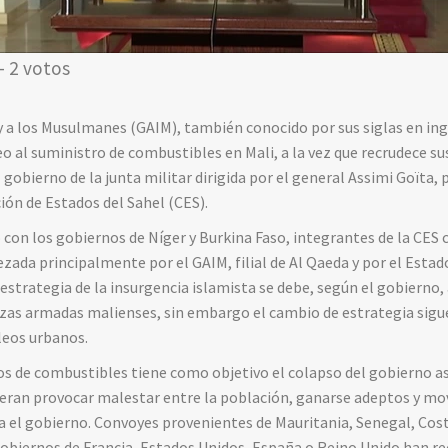
- 2 votos
 y a los Musulmanes (GAIM), también conocido por sus siglas en i
 al suministro de combustibles en Mali, a la vez que recrudece sus
obierno de la junta militar dirigida por el general Assimi Goïta, p
ión de Estados del Sahel (CES).
 con los gobiernos de Níger y Burkina Faso, integrantes de la CES
ezada principalmente por el GAIM, filial de Al Qaeda y por el Estad
estrategia de la insurgencia islamista se debe, según el gobierno, 
uerzas armadas malienses, sin embargo el cambio de estrategia si
leos urbanos.
os de combustibles tiene como objetivo el colapso del gobierno asf
eran provocar malestar entre la población, ganarse adeptos y mov
ra el gobierno. Convoyes provenientes de Mauritania, Senegal, Cost
 gobiernos de Francia, Estados Unidos, España o Reino Unido han 