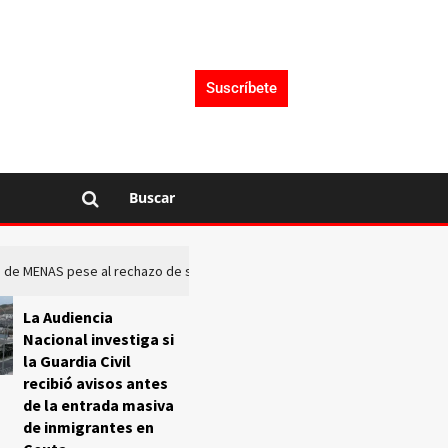
Suscríbete
Buscar
rto de MENAS pese al rechazo de sus comunidades
El Frente O
La Audiencia
Nacional investiga si
la Guardia Civil
recibió avisos antes
de la entrada masiva
de inmigrantes en