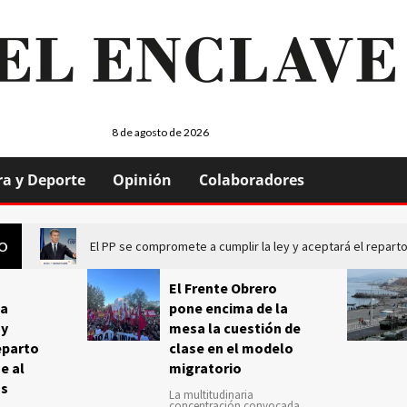
8 de agosto de 2026
ra y Deporte
Opinión
Colaboradores
El PP se compromete a cumplir la ley y aceptará el repa
GO
El Frente Obrero
a
pone encima de la
 y
mesa la cuestión de
eparto
clase en el modelo
e al
migratorio
us
La multitudinaria
concentración convocada