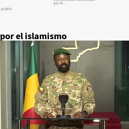
por el...
r podría
 por el islamismo