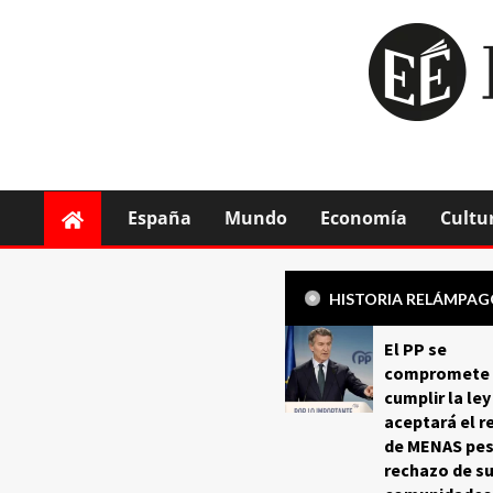
España
Mundo
Economía
Cultu
HISTORIA RELÁMPA
El PP se
compromete 
cumplir la ley
aceptará el r
de MENAS pes
rechazo de s