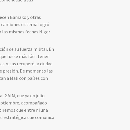
tecen Bamako y otras
0 camiones cisterna logró
 En las mismas fechas Níger
ión de su fuerza militar. En
 que fuese más fácil tener
zas rusas recuperó la ciudad
 de presión. De momento las
an a Mali con países con
l GAIM, que ya en julio
e septiembre, acompañado
tiremos que entre ni una
ad estratégica que comunica