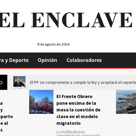
8 de agosto de 2026
ra y Deporte
Opinión
Colaboradores
El PP se compromete a cumplir la ley y aceptará el repa
GO
El Frente Obrero
a
pone encima de la
 y
mesa la cuestión de
eparto
clase en el modelo
e al
migratorio
us
La multitudinaria
concentración convocada