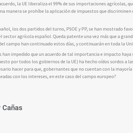
acuerdo, la UE liberaliza el 99% de sus importaciones agrícolas, q
a manera se prohíbe la aplicación de impuestos que discriminen 
añol, los dos partidos del turno, PSOE y PP, se han mostrado favo
l sector agrícola español. Queda patente una vez más que a grand
del campo han continuado estos días, y continuarán en toda la Un
tas han impedido que un acuerdo de tal importancia e impacto haya 
esto por todos los gobiernos de la UE) ha hecho oídos sordos a l
sario hacer para que, gobernantes que no cuentan con la mayoría 
neadas con los intereses, en este caso del campo europeo?
r Cañas