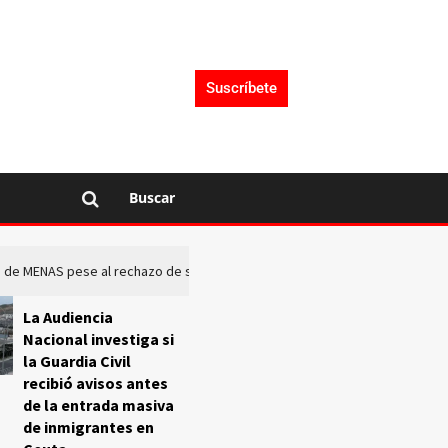
Suscríbete
Buscar
rto de MENAS pese al rechazo de sus comunidades
El Frente O
La Audiencia
Nacional investiga si
la Guardia Civil
recibió avisos antes
de la entrada masiva
de inmigrantes en