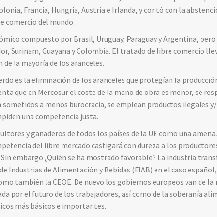
lonia, Francia, Hungría, Austria e Irlanda, y contó con la abstenci
bre comercio del mundo.
ómico compuesto por Brasil, Uruguay, Paraguay y Argentina, pero 
or, Surinam, Guayana y Colombia. El tratado de libre comercio ll
n de la mayoría de los aranceles.
erdo es la eliminación de los aranceles que protegían la producción
enta que en Mercosur el coste de la mano de obra es menor, se re
án sometidos a menos burocracia, se emplean productos ilegales y/
impiden una competencia justa.
icultores y ganaderos de todos los países de la UE como una amenaz
petencia del libre mercado castigará con dureza a los productore
 Sin embargo ¿Quién se ha mostrado favorable? La industria tran
de Industrias de Alimentación y Bebidas (FIAB) en el caso español, 
 como también la CEOE. De nuevo los gobiernos europeos van de la 
a por el futuro de los trabajadores, así como de la soberanía alim
icos más básicos e importantes.