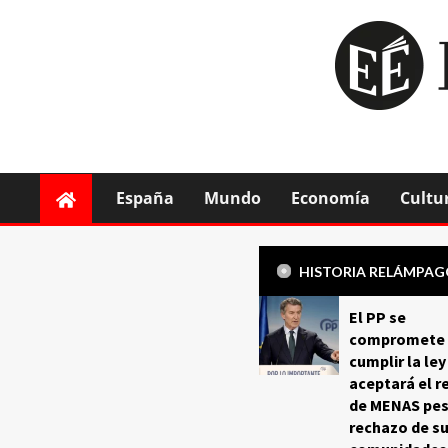
España
Mundo
Economía
Cultu
HISTORIA RELÁMPA
El PP se
compromete 
cumplir la ley
aceptará el r
de MENAS pes
rechazo de s