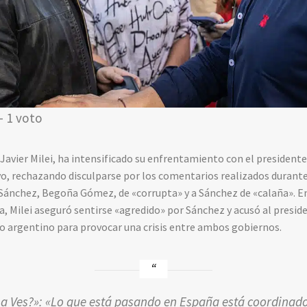
- 1 voto
 Javier Milei, ha intensificado su enfrentamiento con el president
vo, rechazando disculparse por los comentarios realizados durante
de Sánchez, Begoña Gómez, de «corrupta» y a Sánchez de «calaña». E
a, Milei aseguró sentirse «agredido» por Sánchez y acusó al presid
o argentino para provocar una crisis entre ambos gobiernos.
¿La Ves?»: «Lo que está pasando en España está coordinad