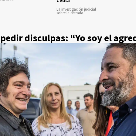
Ceuta
La investigación judicial
sobre la entrada...
 pedir disculpas: “Yo soy el agre