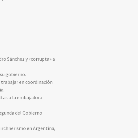
dro Sánchez y «corrupta» a
 su gobierno.
e trabajar en coordinación
ña.
ltas a la embajadora
 segunda del Gobierno
 kirchnerismo en Argentina,