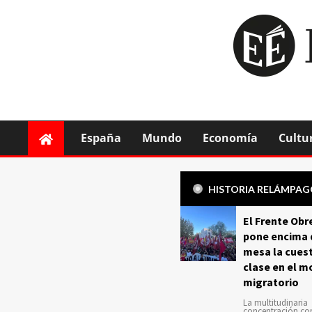
España
Mundo
Economía
Cultu
HISTORIA RELÁMPA
El Frente Obr
pone encima 
mesa la cuest
clase en el m
migratorio
La multitudinaria
concentración c