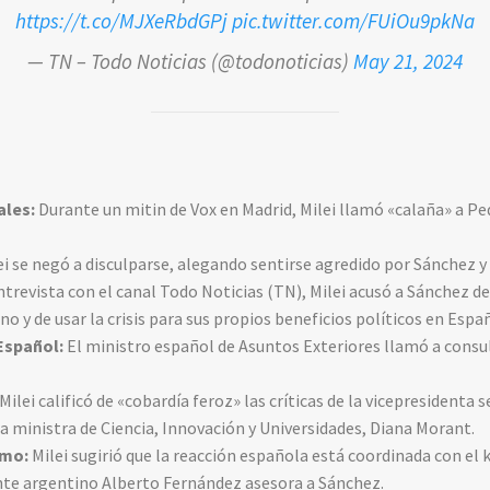
https://t.co/MJXeRbdGPj
pic.twitter.com/FUiOu9pkNa
— TN – Todo Noticias (@todonoticias)
May 21, 2024
ales:
Durante un mitin de Vox en Madrid, Milei llamó «calaña» a Pe
i se negó a disculparse, alegando sentirse agredido por Sánchez y
trevista con el canal Todo Noticias (TN), Milei acusó a Sánchez d
o y de usar la crisis para sus propios beneficios políticos en Espa
Español:
El ministro español de Asuntos Exteriores llamó a consu
Milei calificó de «cobardía feroz» las críticas de la vicepresidenta
la ministra de Ciencia, Innovación y Universidades, Diana Morant.
smo:
Milei sugirió que la reacción española está coordinada con el
nte argentino Alberto Fernández asesora a Sánchez.