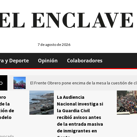
7 de agosto de 2026
ra y Deporte
Opinión
Colaboradores
El Frente Obrero pone encima de la mesa la cuestión de c
GO
ero
La Audiencia
de la
Nacional investiga si
ión de
la Guardia Civil
odelo
recibió avisos antes
de la entrada masiva
de inmigrantes en
onvocada