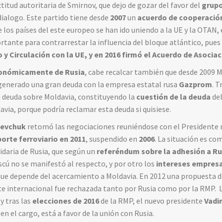
ctitud autoritaria de Smirnov, que dejo de gozar del favor del
grupo
dialogo. Este partido tiene desde
2007
un
acuerdo de cooperació
ue los países del este europeo se han ido uniendo a la UE y la OTAN,
rtante para contrarrestar la influencia del bloque atlántico, pues
y Circulación con la UE, y en 2016 firmó el Acuerdo de Asocia
onómicamente de Rusia
, cabe recalcar también que desde 2009 
generado una gran deuda con la empresa estatal rusa
Gazprom
. T
a deuda sobre Moldavia, constituyendo la
cuestión de la deuda
de
avia, porque podría reclamar esta deuda si quisiese.
evchuk
retomó las negociaciones reuniéndose con el Presidente m
porte ferroviario en 2011
, suspendido en
2006
. La situación es co
idaria de Rusia, que según un
referéndum sobre la adhesión a Ru
cú no se manifestó al respecto, y por otro los
intereses empresa
que depende del acercamiento a Moldavia. En 2012 una propuesta de 
te internacional fue rechazada tanto por Rusia como por la RMP.
y tras las
elecciones de 2016
de la RMP, el nuevo presidente
Vadi
n el cargo, está a favor de la unión con Rusia.