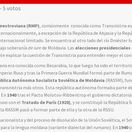
- 5 votos
dnestroviana (RMP)
, comúnmente conocida como Transnistria es
ernacionalmente, a excepción de la República de Abjasia y la Repúb
ernacional limitado. Se encuentra al otro lado del río Dniéster 
 bajo soberanía
de iure
de Moldavia. Las
elecciones presidenciales 
e explicar la cuestión de Transnistria para entender mejor el con
via era conocida como Besarabia, lo que luego ha sido el territori
mperio Ruso y tras la Primera Guerra Mundial formó parte de Ruma
blica Autónoma Socialista Soviética de Moldavia
(RASSM), fun
 Transnistria más otros. Esta república autónoma formaba parte de
. En
1940
tras el Pacto Molotov-Ribbentrop el gobierno dictatorial
tuvo con el
Tratado de París (1920)
, y se constituyó la República S
la RASSM pasó a formar parte de ella y la otra de la RSSU.
cionalista y del proceso de disolución de la Unión Soviética, el S
para la lengua moldava (variante dialectal del rumano). En
1940
s