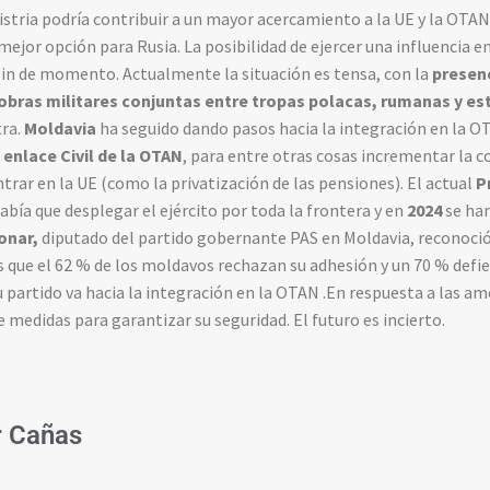
stria podría contribuir a un mayor acercamiento a la UE y la OTA
 mejor opción para Rusia. La posibilidad de ejercer una influencia 
lin de momento. Actualmente la situación es tensa, con la
presen
bras militares conjuntas entre tropas polacas, rumanas y e
tra.
Moldavia
ha seguido dando pasos hacia la integración en la O
 enlace Civil de la OTAN
, para entre otras cosas incrementar la c
trar en la UE (como la privatización de las pensiones). El actual
P
abía que desplegar el ejército por toda la frontera y en
2024
se ha
onar,
diputado del partido gobernante PAS en Moldavia, reconoci
s que el 62 % de los moldavos rechazan su adhesión y un 70 % defie
su partido va hacia la integración en la OTAN .En respuesta a las a
medidas para garantizar su seguridad. El futuro es incierto.
r Cañas