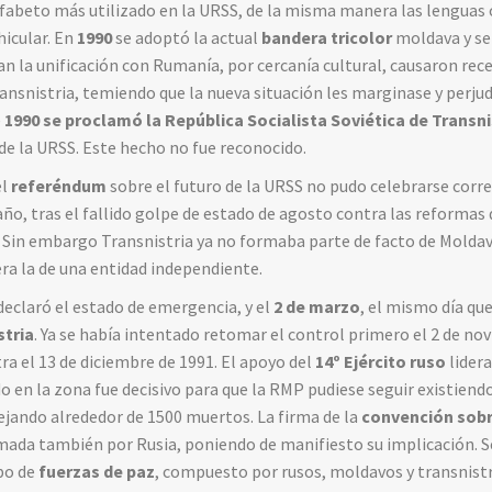
alfabeto más utilizado en la URSS, de la misma manera las lenguas 
hicular. En
1990
se adoptó la actual
bandera tricolor
moldava y se
ían la unificación con Rumanía, por cercanía cultural, causaron rec
ansnistria, temiendo que la nueva situación les marginase y perju
e
1990 se proclamó la República Socialista Soviética de Transni
e la URSS. Este hecho no fue reconocido.
el
referéndum
sobre el futuro de la URSS no pudo celebrarse cor
año, tras el fallido golpe de estado de agosto contra las reforma
. Sin embargo Transnistria ya no formaba parte de facto de Moldav
era la de una entidad independiente.
eclaró el estado de emergencia, y el
2 de marzo
, el mismo día que
stria
. Ya se había intentado retomar el control primero el 2 de n
otra el 13 de diciembre de 1991. El apoyo del
14º Ejército ruso
lider
en la zona fue decisivo para que la RMP pudiese seguir existiendo.
dejando alrededor de 1500 muertos. La firma de la
convención sobre
mada también por Rusia, poniendo de manifiesto su implicación. 
po de
fuerzas de paz
, compuesto por rusos, moldavos y transnist