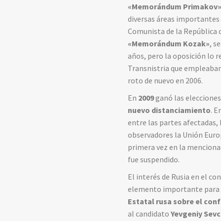
«
Memorándum Primakov
diversas áreas importantes 
Comunista de la República d
«Memorándum Kozak»
, s
años, pero la oposición lo 
Transnistria que empleaban 
roto de nuevo en 2006.
En
2009
ganó las elecciones
nuevo distanciamiento
. E
entre las partes afectadas,
observadores la Unión Euro
primera vez en la mencionada
fue suspendido.
El interés de Rusia en el con
elemento importante para m
Estatal rusa sobre el conf
al candidato
Yevgeniy Sev