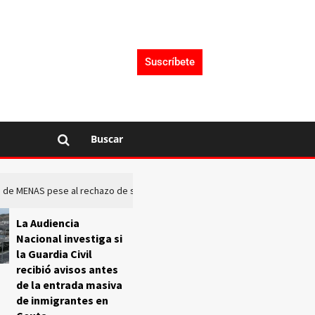
Suscríbete
Buscar
rto de MENAS pese al rechazo de sus comunidades
El Frente O
La Audiencia
Nacional investiga si
la Guardia Civil
recibió avisos antes
de la entrada masiva
de inmigrantes en