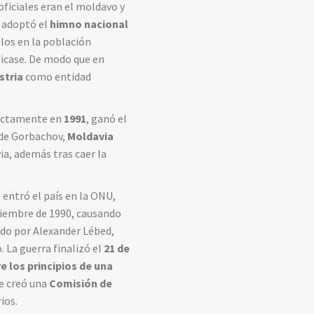
oficiales eran el moldavo y
 adoptó el
himno nacional
elos en la población
dicase. De modo que en
stria
como entidad
rectamente en
1991
, ganó el
s de Gorbachov,
Moldavia
ia, además tras caer la
 entró el país en la ONU,
oviembre de 1990, causando
ado por Alexander Lébed,
 La guerra finalizó el
21 de
 los principios de una
Se creó una
Comisión de
rios.