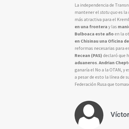
La independencia de Transni
mantener el
statu quo
es la
más atractiva para el Krem
en una frontera
y las
manio
Bulboaca este año
en la o
en Chisinau una Oficina de
reformas necesarias para en
Recean (PAS)
declaró que h
aduaneros
.
Andrian Chept
ganaría el No a la OTAN, y e
a pesar de esto la línea de 
Federación Rusa que tomase 
Vícto