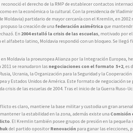
»
reconoció el derecho de la RMP de establecer contactos internac
como en la económica o la cultural. Con la presidencia de Vladimi
e Moldavia) partidario de mayor cercanía con el Kremlin, en 2002
e propuso la creación de una
federación asimétrica
que mantendría
rechazó. En
2004 estalló la crisis de las escuelas
, motivado por el
el alfabeto latino, Moldavia respondió con un bloqueo. Se llegó 
 en Moldavia la proeuropea Alianza por la Integración Europea, he
n 2011 se reanudaron las
negociaciones con el formato
5+2
, es
 Rusia, Ucrania, la Organización para la Seguridad y la Cooperació
pea y Estados Unidos de América. Este formato de negociación se 
 crisis de las escuelas de 2004. Tras el inicio de la Guerra Ruso-U
flicto es claro, mantiene la base militar y custodia un gran arsenal
antener la estabilidad en la zona, además existe una
Comisión e
licto
. El Kremlin también posee grupos de presión en la pequeña 
chuk
del partido opositor
Renovación
para ganar las elecciones, 