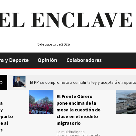
8 de agosto de 2026
ra y Deporte
Opinión
Colaboradores
El PP se compromete a cumplir la ley y aceptará el repa
GO
El Frente Obrero
a
pone encima de la
 y
mesa la cuestión de
eparto
clase en el modelo
e al
migratorio
us
La multitudinaria
concentración convocada