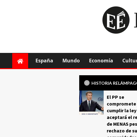
España
Mundo
Economía
Cultu
HISTORIA RELÁMPA
El PP se
compromete 
cumplir la ley
aceptará el r
de MENAS pes
rechazo de s