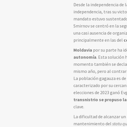
Desde la independencia de l
independencia, tras su victo
mandato estuvo sustentado p
Smirnov se centró en la segu
una casi ausencia de organiza
principalmente en las del
c
Moldavia
por su parte ha i
autonomía
. Esta solución
momento también se declaró 
mismo año, pero al contrari
La población gagauza es de 
caracterizado por su cercaní
elecciones de 2023 ganó Evg
transnistrio se propuso l
clave.
La dificultad de alcanzar un
mantenimiento del
statu q