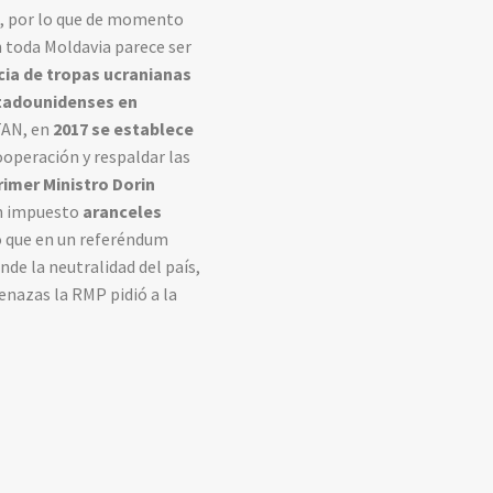
N, por lo que de momento
en toda Moldavia parece ser
cia de tropas ucranianas
stadounidenses en
TAN, en
2017 se establece
ooperación y respaldar las
rimer Ministro Dorin
n impuesto
aranceles
ó que en un referéndum
nde la neutralidad del país,
menazas la RMP pidió a la