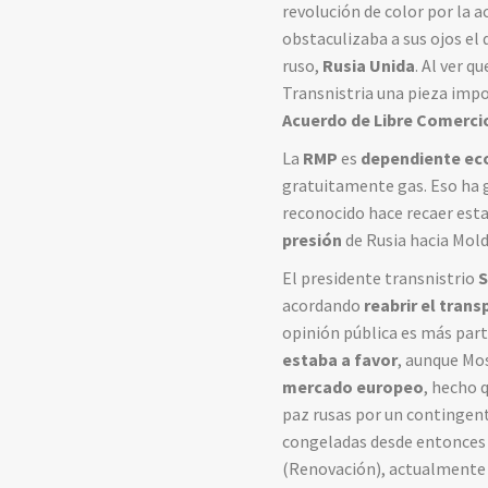
revolución de color por la a
obstaculizaba a sus ojos el 
ruso,
Rusia Unida
. Al ver q
Transnistria una pieza impo
Acuerdo de Libre Comercio 
La
RMP
es
dependiente ec
gratuitamente gas. Eso ha 
reconocido hace recaer est
presión
de Rusia hacia Mold
El presidente transnistrio
S
acordando
reabrir el trans
opinión pública es más part
estaba a favor
, aunque Mos
mercado europeo
, hecho 
paz rusas por un contingen
congeladas desde entonces 
(Renovación), actualmente e