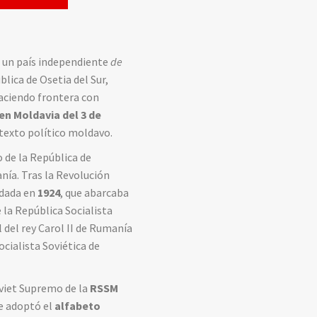
 un país independiente
de
lica de Osetia del Sur,
haciendo frontera con
en Moldavia del 3 de
texto político moldavo.
o de la República de
nía. Tras la Revolución
dada en
1924
, que abarcaba
 la República Socialista
 del rey Carol II de Rumanía
ocialista Soviética de
oviet Supremo de la
RSSM
e adoptó el
alfabeto