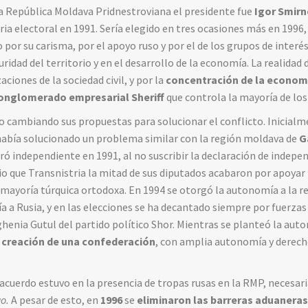
a República Moldava Pridnestroviana el presidente fue
Igor Smirn
ria electoral en 1991. Sería elegido en tres ocasiones más en 1996,
or su carisma, por el apoyo ruso y por el de los grupos de interés 
ridad del territorio y en el desarrollo de la economía. La realidad 
ciones de la sociedad civil, y por la
concentración de la econom
onglomerado empresarial Sheriff
que controla la mayoría de los
do cambiando sus propuestas para solucionar el conflicto. Inicial
 había solucionado un problema similar con la región moldava de
G
independiente en 1991, al no suscribir la declaración de indepen
o que Transnistria la mitad de sus diputados acabaron por apoyar
mayoría túrquica ortodoxa. En 1994 se otorgó la autonomía a la re
a a Rusia, y en las elecciones se ha decantado siempre por fuerzas 
henia Gutul del partido político Shor. Mientras se planteó la aut
a creación de una confederación
, con amplia autonomía y derech
 acuerdo estuvo en la presencia de tropas rusas en la RMP, necesari
uo.
A pesar de esto, en
1996
se
eliminaron las barreras aduaneras