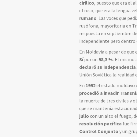
cirílico
, puesto que era el 
el ruso, que era la lengua ve
rumano
. Las voces que ped
rusófona, mayoritaria en Tr
respuesta en septiembre d
independiente pero dentro d
En Moldavia a pesar de que 
Sí
por un
98,3 %
. El mismo 
declaró su independencia
Unión Soviética la realidad 
En
1992
el estado moldavo d
procedió a invadir Transni
la muerte de tres civiles y 
que se mantenía estacionado 
julio
con un alto el fuego, 
resolución pacífica
fue fir
Control Conjunto
y un gru