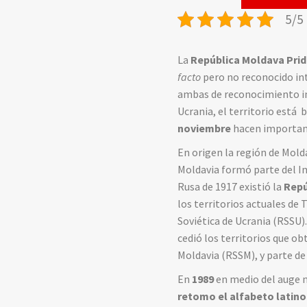
5/5 
La
República Moldava Pri
facto
pero no reconocido int
ambas de reconocimiento int
Ucrania, el territorio está
noviembre
hacen important
En origen la región de Molda
Moldavia formó parte del I
Rusa de 1917 existió la
Repú
los territorios actuales de
Soviética de Ucrania (RSSU)
cedió los territorios que ob
Moldavia (RSSM), y parte de 
En
1989
en medio del auge na
retomo el alfabeto latino