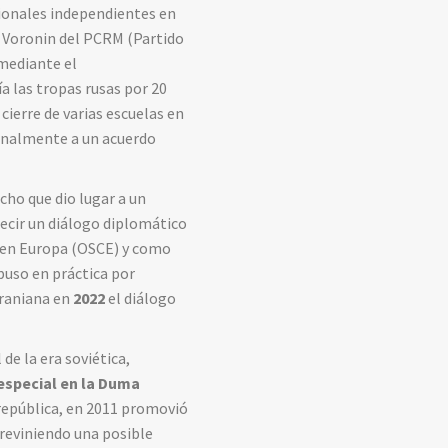
ionales independientes en
r Voronin del PCRM (Partido
 mediante el
 las tropas rusas por 20
 cierre de varias escuelas en
finalmente a un acuerdo
cho que dio lugar a un
 decir un diálogo diplomático
n en Europa (OSCE) y como
puso en práctica por
craniana en
2022
el diálogo
 de la era soviética,
special en la Duma
república, en 2011 promovió
previniendo una posible