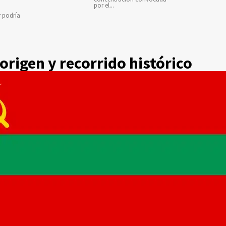
por el...
r podría
 origen y recorrido histórico