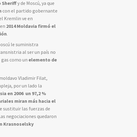
 Sheriff
y de Moscú, ya que
n
con el partido gobernante
 el Kremlin ve en
 en
2014 Moldavia firmó el
ción
.
Moscú le suministra
ransnistria al ser un país no
l gas como un
elemento de
oldavo Vladimir Filat,
mpleja, por un lado la
sia en 2006 un 97,2 %
riales miran más hacia el
sustituir las fuerzas de
 Las negociaciones quedaron
m Krasnoselsky