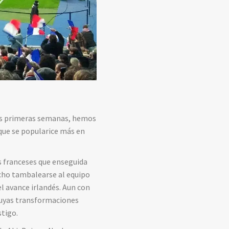
dos primeras semanas, hemos
que se popularice más en
os franceses que enseguida
echo tambalearse al equipo
el avance irlandés. Aun con
 cuyas transformaciones
stigo.