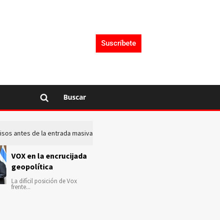
Suscríbete
Buscar
 avisos antes de la entrada masiva de inmigrantes en Ceuta
La c
VOX en la encrucijada
geopolítica
La difícil posición de Vox
frente...