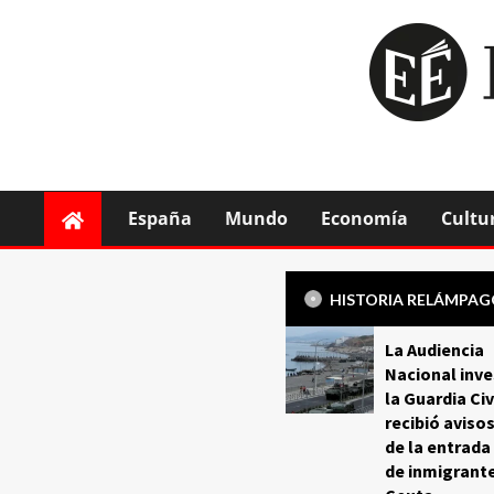
España
Mundo
Economía
Cultu
HISTORIA RELÁMPA
La Audiencia
Nacional inve
la Guardia Civ
recibió aviso
de la entrada
de inmigrant