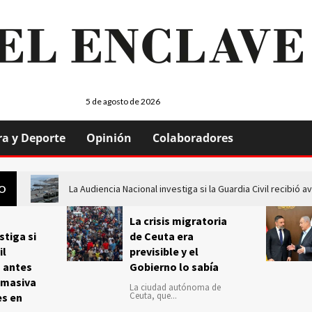
5 de agosto de 2026
ra y Deporte
Opinión
Colaboradores
La Audiencia Nacional investiga si la Guardia Civil recibió
GO
La crisis migratoria
stiga si
de Ceuta era
il
previsible y el
s antes
Gobierno lo sabía
 masiva
La ciudad autónoma de
Ceuta, que...
es en