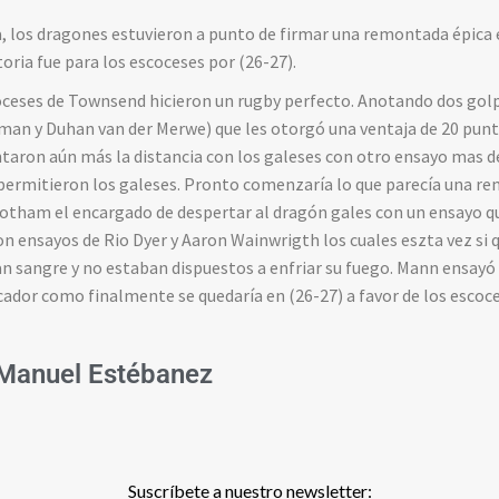
a, los dragones estuvieron a punto de firmar una remontada épica 
toria fue para los escoceses por (26-27).
oceses de Townsend hicieron un rugby perfecto. Anotando dos golp
man y Duhan van der Merwe) que les otorgó una ventaja de 20 punt
ntaron aún más la distancia con los galeses con otro ensayo mas 
 permitieron los galeses. Pronto comenzaría lo que parecía una re
Botham el encargado de despertar al dragón gales con un ensayo 
on ensayos de Rio Dyer y Aaron Wainwrigth los cuales eszta vez si 
ian sangre y no estaban dispuestos a enfriar su fuego. Mann ensayó
ador como finalmente se quedaría en (26-27) a favor de los escoc
Manuel Estébanez
Suscríbete a nuestro newsletter: