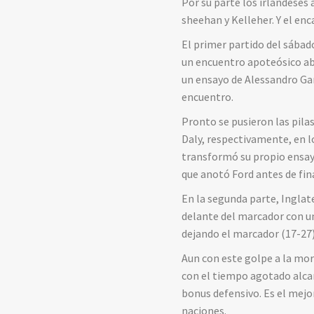
Por su parte los irlandeses
sheehan y Kelleher. Y el en
El primer partido del sábado
un encuentro apoteósico ab
un ensayo de Alessandro Gar
encuentro.
Pronto se pusieron las pila
Daly, respectivamente, en lo
transformó su propio ensayo
que anotó Ford antes de fina
En la segunda parte, Inglat
delante del marcador con u
dejando el marcador (17-27)
Aun con este golpe a la mor
con el tiempo agotado alcan
bonus defensivo. Es el mejo
naciones.