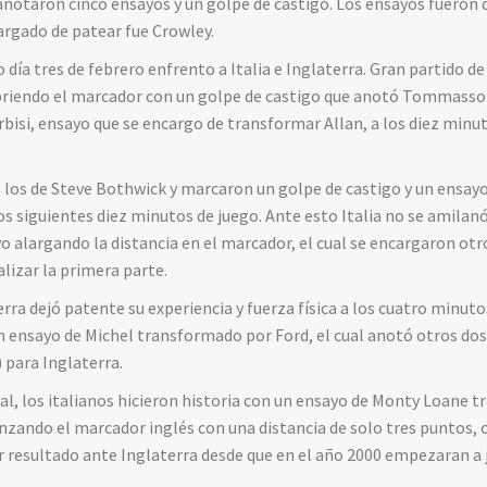
 anotaron cinco ensayos y un golpe de castigo. Los ensayos fueron d
cargado de patear fue Crowley.
 día tres de febrero enfrento a Italia e Inglaterra. Gran partido d
riendo el marcador con un golpe de castigo que anotó Tommasso 
bisi, ensayo que se encargo de transformar Allan, a los diez minu
s los de Steve Bothwick y marcaron un golpe de castigo y un ensayo
s siguientes diez minutos de juego. Ante esto Italia no se amilanó
 alargando la distancia en el marcador, el cual se encargaron otr
lizar la primera parte.
erra dejó patente su experiencia y fuerza física a los cuatro minut
n ensayo de Michel transformado por Ford, el cual anotó otros do
 para Inglaterra.
al, los italianos hicieron historia con un ensayo de Monty Loane 
zando el marcador inglés con una distancia de solo tres puntos, 
r resultado ante Inglaterra desde que en el año 2000 empezaran a j