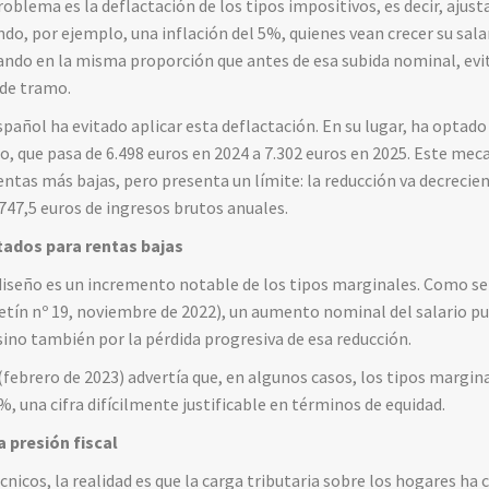
roblema es la deflactación de los tipos impositivos, es decir, ajusta
endo, por ejemplo, una inflación del 5%, quienes vean crecer su sal
ando en la misma proporción que antes de esa subida nominal, evit
 de tramo.
pañol ha evitado aplicar esta deflactación. En su lugar, ha optado
, que pasa de 6.498 euros en 2024 a 7.302 euros en 2025. Este meca
entas más bajas, pero presenta un límite: la reducción va decrecie
.747,5 euros de ingresos brutos anuales.
tados para rentas bajas
 diseño es un incremento notable de los tipos marginales. Como se
etín nº 19, noviembre de 2022), un aumento nominal del salario pu
sino también por la pérdida progresiva de esa reducción.
febrero de 2023) advertía que, en algunos casos, los tipos margin
, una cifra difícilmente justificable en términos de equidad.
a presión fiscal
cnicos, la realidad es que la carga tributaria sobre los hogares ha 