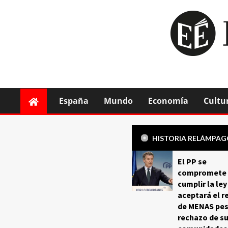
España
Mundo
Economía
Cultu
HISTORIA RELÁMPA
El PP se
compromete 
cumplir la ley
aceptará el r
de MENAS pes
rechazo de s