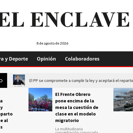
8 de agosto de 2026
ra y Deporte
Opinión
Colaboradores
El PP se compromete a cumplir la ley y aceptará el repa
GO
El Frente Obrero
a
pone encima de la
 y
mesa la cuestión de
eparto
clase en el modelo
e al
migratorio
us
La multitudinaria
concentración convocada