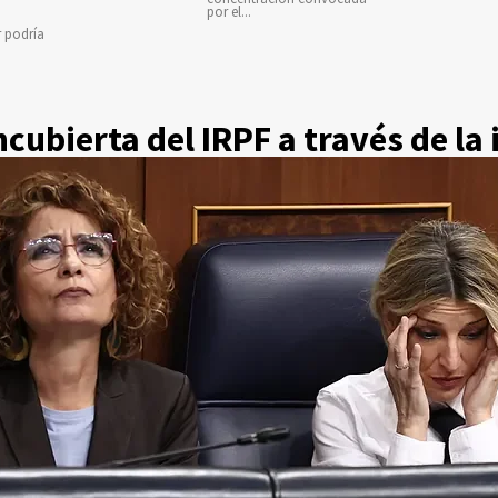
por el...
r podría
cubierta del IRPF a través de la 