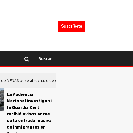
Suscríbete
Buscar
rto de MENAS pese al rechazo de sus comunidades
El Frente O
La Audiencia
Nacional investiga si
la Guardia Civil
recibió avisos antes
de la entrada masiva
de inmigrantes en