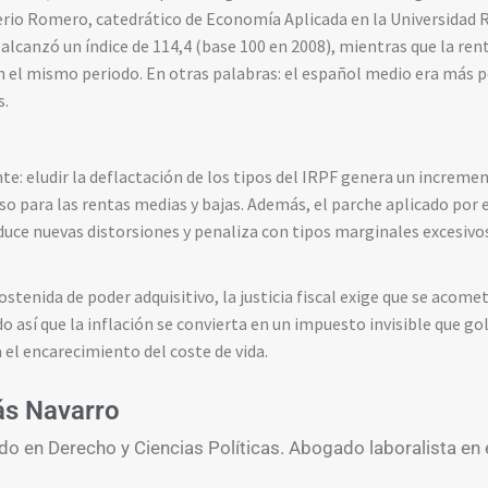
erio Romero, catedrático de Economía Aplicada en la Universidad R
 alcanzó un índice de 114,4 (base 100 en 2008), mientras que la ren
n el mismo periodo. En otras palabras: el español medio era más p
s.
te: eludir la deflactación de los tipos del IRPF genera un increme
o para las rentas medias y bajas. Además, el parche aplicado por el
oduce nuevas distorsiones y penaliza con tipos marginales excesi
stenida de poder adquisitivo, la justicia fiscal exige que se acome
o así que la inflación se convierta en un impuesto invisible que go
el encarecimiento del coste de vida.
ás Navarro
do en Derecho y Ciencias Políticas. Abogado laboralista en 