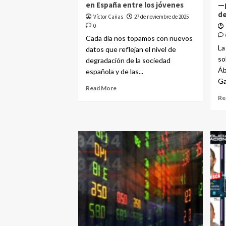
en España entre los jóvenes
—
d
Víctor Cañas
27 de noviembre de 2025
0
Cada día nos topamos con nuevos
La
datos que reflejan el nivel de
so
degradación de la sociedad
Áb
española y de las...
Ga
Read More
Re