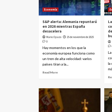
Economía
E
S&P alerta: Alemania repuntará
La
en 2026 mientras España
co
desacelera
de
bu
Mario Opazo
25 de noviembre de 2025
0
Hay momentos en los que la
La
economía europea funciona como
co
un tren de alta velocidad: varios
la
países tiran a la...
má
Read More
Re