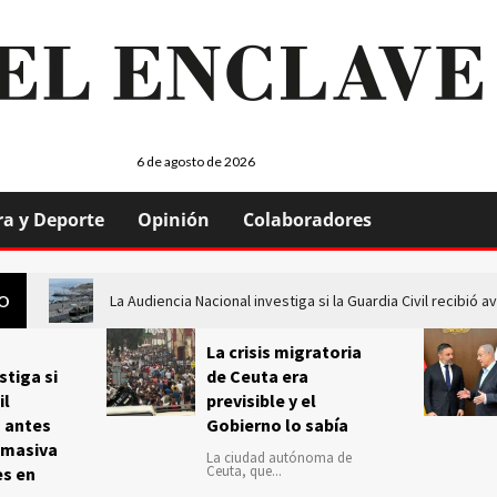
6 de agosto de 2026
ra y Deporte
Opinión
Colaboradores
La Audiencia Nacional investiga si la Guardia Civil recibió
GO
La crisis migratoria
stiga si
de Ceuta era
il
previsible y el
s antes
Gobierno lo sabía
 masiva
La ciudad autónoma de
Ceuta, que...
es en