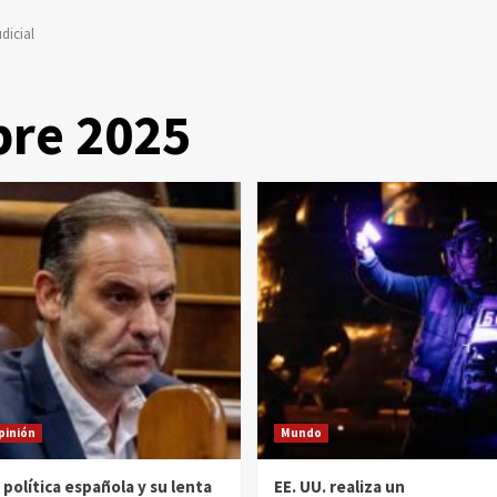
dicial
re 2025
pinión
Mundo
 política española y su lenta
EE. UU. realiza un