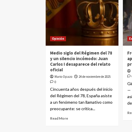
Opinión
E
Medio siglo del Régimen del 78
Fr
y un silencio incómodo: Juan
ap
Carlos I desaparece del relato
pr
oficial
Mario Opazo
24 de noviembre de 2025
0
Gi
Cincuenta años después del inicio
— 
del Régimen del 78, España asiste
as
a un fenómeno tan llamativo como
de
preocupante: se critica...
Re
Read More