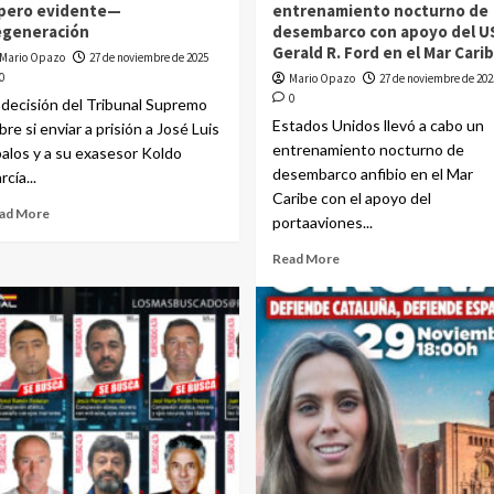
pero evidente—
entrenamiento nocturno de
egeneración
desembarco con apoyo del U
Gerald R. Ford en el Mar Cari
Mario Opazo
27 de noviembre de 2025
0
Mario Opazo
27 de noviembre de 202
0
 decisión del Tribunal Supremo
Estados Unidos llevó a cabo un
bre si enviar a prisión a José Luis
entrenamiento nocturno de
alos y a su exasesor Koldo
desembarco anfibio en el Mar
rcía...
Caribe con el apoyo del
ad More
portaaviones...
Read More