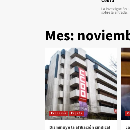
Ceuta
La investigación ju
sobre la entrada...
Mes:
noviemb
Economía
España
O
Disminuye la afiliación sindical
La