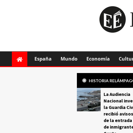
España
Mundo
Economía
Cultu
HISTORIA RELÁMPA
La Audiencia
Nacional inve
la Guardia Civ
recibió aviso
de la entrada
de inmigrant