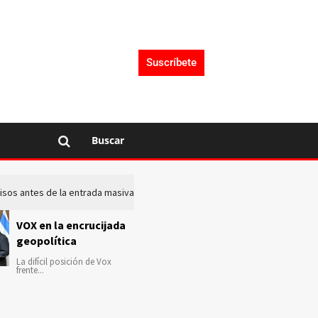
Suscríbete
Buscar
 avisos antes de la entrada masiva de inmigrantes en Ceuta
La c
VOX en la encrucijada
geopolítica
La difícil posición de Vox
frente...