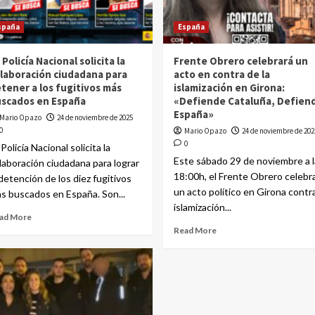
spaña
España
 Policía Nacional solicita la
Frente Obrero celebrará un
laboración ciudadana para
acto en contra de la
tener a los fugitivos más
islamización en Girona:
scados en España
«Defiende Cataluña, Defien
España»
Mario Opazo
24 de noviembre de 2025
0
Mario Opazo
24 de noviembre de 202
0
 Policía Nacional solicita la
Este sábado 29 de noviembre a l
laboración ciudadana para lograr
18:00h, el Frente Obrero celebr
 detención de los diez fugitivos
un acto político en Girona contra
s buscados en España. Son...
islamización...
ad More
Read More