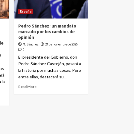
España
Pedro Sánchez: un mandato
marcado por los cambios de
opinión
de
M. Sánchez
24 de noviembre de 2025
0
5
El presidente del Gobierno, don
Pedro Sánchez Castejón, pasará a
as
la historia por muchas cosas. Pero
ará
entre ellas, destacará su...
 la
Read More