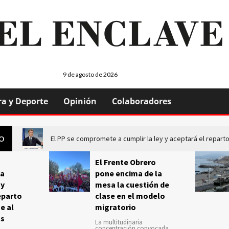
9 de agosto de 2026
ra y Deporte
Opinión
Colaboradores
El PP se compromete a cumplir la ley y aceptará el repa
GO
El Frente Obrero
a
pone encima de la
 y
mesa la cuestión de
eparto
clase en el modelo
e al
migratorio
us
La multitudinaria
concentración convocada