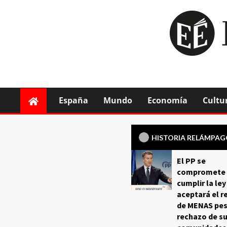
España
Mundo
Economía
Cultu
HISTORIA RELÁMPA
El PP se
compromete 
cumplir la ley
aceptará el r
de MENAS pes
rechazo de s