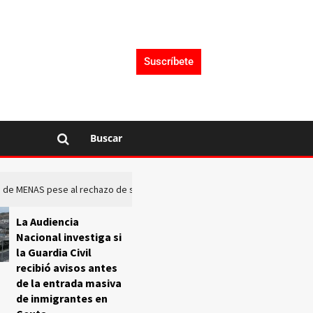
Suscríbete
Buscar
rto de MENAS pese al rechazo de sus comunidades
El Frente O
La Audiencia
Nacional investiga si
la Guardia Civil
recibió avisos antes
de la entrada masiva
de inmigrantes en