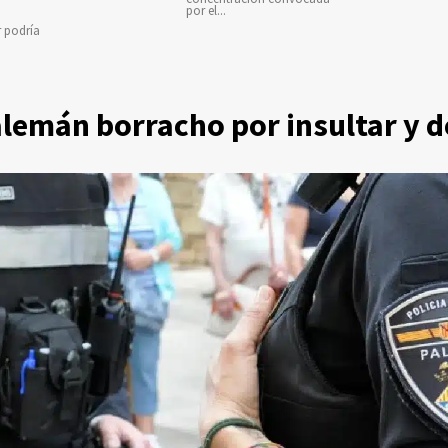
por el...
r podría
alemán borracho por insultar y 