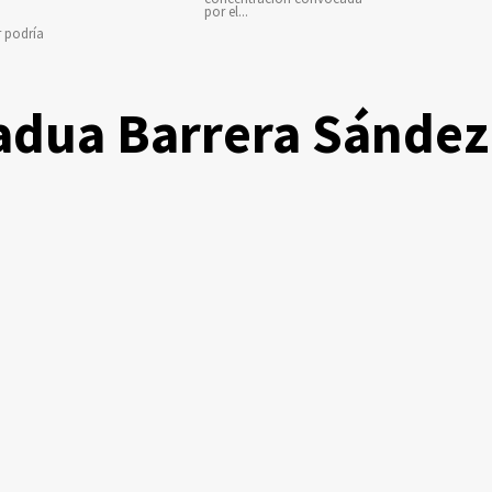
por el...
r podría
adua Barrera Sández