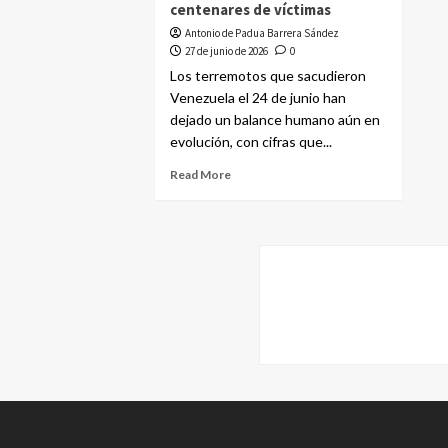
centenares de víctimas
Antonio de Padua Barrera Sández
27 de junio de 2026
0
Los terremotos que sacudieron
Venezuela el 24 de junio han
dejado un balance humano aún en
evolución, con cifras que...
Read More