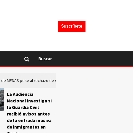
Suscríbete
Buscar
rto de MENAS pese al rechazo de sus comunidades
El Frente O
La Audiencia
Nacional investiga si
la Guardia Civil
recibió avisos antes
de la entrada masiva
de inmigrantes en