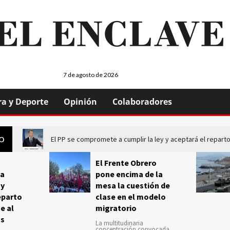
7 de agosto de 2026
ra y Deporte
Opinión
Colaboradores
El PP se compromete a cumplir la ley y aceptará el repa
GO
El Frente Obrero
a
pone encima de la
 y
mesa la cuestión de
eparto
clase en el modelo
e al
migratorio
us
La multitudinaria
concentración convocada