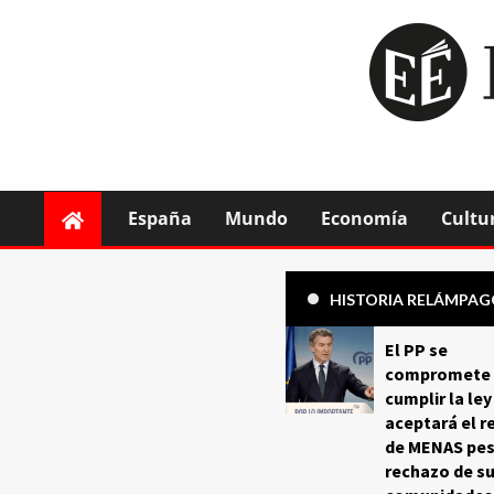
España
Mundo
Economía
Cultu
HISTORIA RELÁMPA
El PP se
compromete 
cumplir la ley
aceptará el r
de MENAS pes
rechazo de s