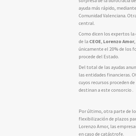
sorpresa de la burocracia de
ayuda más rápido, mediante e
Comunidad Valenciana. Otra 
central.
Como dicen los expertos la c
de la
CEOE
,
Lorenzo Amor
únicamente el
20
% de los f
procede del Estado.
Del total de las ayudas anu
las entidades financieras. O
cuyos recursos proceden de 
destinan a este consorcio .
Por último, otra parte de 
flexibilización de plazos p
Lorenzo Amor, las empresas
en caso de catástrofe.