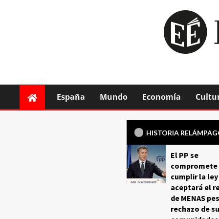
España
Mundo
Economía
Cultu
HISTORIA RELÁMPA
El PP se
compromete 
cumplir la ley
aceptará el r
de MENAS pes
rechazo de s