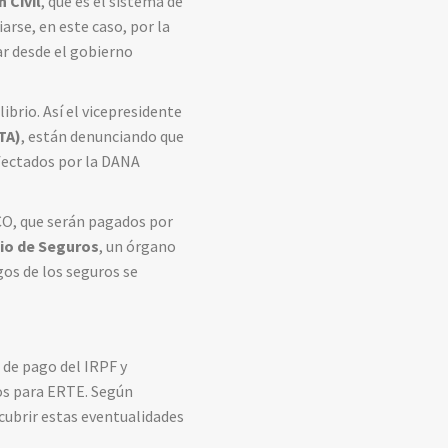
 Civil
, que es el sistema de
arse, en este caso, por la
ar desde el gobierno
ibrio. Así el vicepresidente
TA)
, están denunciando que
fectados por la DANA
ICO, que serán pagados por
io de Seguros
, un órgano
gos de los seguros se
 de pago del IRPF y
dos para ERTE. Según
ubrir estas eventualidades