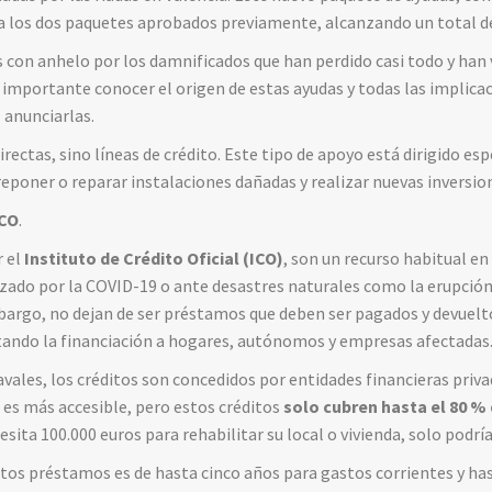
a los dos paquetes aprobados previamente, alcanzando un total de
s con anhelo por los damnificados que han perdido casi todo y han 
 importante conocer el origen de estas ayudas y todas las implicac
 anunciarlas.
directas, sino líneas de crédito. Este tipo de apoyo está dirigido 
poner o reparar instalaciones dañadas y realizar nuevas inversio
ICO
.
r el
Instituto de Crédito Oficial (ICO)
, son un recurso habitual en
orzado por la COVID-19 o ante desastres naturales como la erupción
argo, no dejan de ser préstamos que deben ser pagados y devueltos
itando la financiación a hogares, autónomos y empresas afectadas
vales, los créditos son concedidos por entidades financieras priva
es más accesible, pero estos créditos
solo cubren hasta el 80 %
sita 100.000 euros para rehabilitar su local o vivienda, solo podría
stos préstamos es de hasta cinco años para gastos corrientes y has