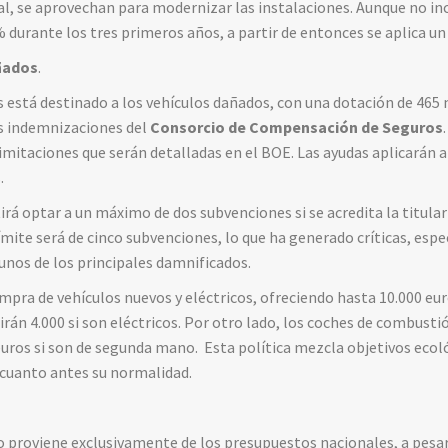
al, se aprovechan para modernizar las instalaciones. Aunque no in
0 % durante los tres primeros años, a partir de entonces se aplica un
ñados
.
s está destinado a los vehículos dañados, con una dotación de 465 
s indemnizaciones del
Consorcio de Compensación de Seguros
limitaciones que serán detalladas en el BOE. Las ayudas aplicarán 
.
irá optar a un máximo de dos subvenciones si se acredita la titular
límite será de cinco subvenciones, lo que ha generado críticas, esp
unos de los principales damnificados.
ompra de vehículos nuevos y eléctricos, ofreciendo hasta 10.000 eu
án 4.000 si son eléctricos. Por otro lado, los coches de combustió
 euros si son de segunda mano. Esta política mezcla objetivos ecol
 cuanto antes su normalidad.
o proviene exclusivamente de los presupuestos nacionales, a pesar