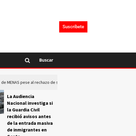
Suscríbete
Buscar
rto de MENAS pese al rechazo de sus comunidades
El Frente O
La Audiencia
Nacional investiga si
la Guardia Civil
recibió avisos antes
de la entrada masiva
de inmigrantes en