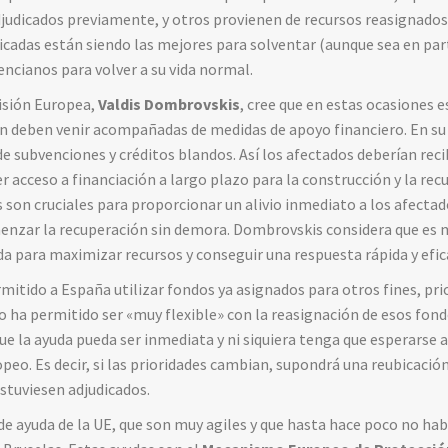
adjudicados previamente, y otros provienen de recursos reasignad
plicadas están siendo las mejores para solventar (aunque sea en pa
encianos para volver a su vida normal.
misión Europea,
Valdis Dombrovskis
, cree que en estas ocasiones 
én deben venir acompañadas de medidas de apoyo financiero. En su
de subvenciones y créditos blandos. Así los afectados deberían reci
r acceso a financiación a largo plazo para la construcción y la rec
s son cruciales para proporcionar un alivio inmediato a los afecta
enzar la recuperación sin demora. Dombrovskis considera que es
da para maximizar recursos y conseguir una respuesta rápida y efic
itido a España utilizar fondos ya asignados para otros fines, pri
to ha permitido ser «muy flexible» con la reasignación de esos fond
ue la ayuda pueda ser inmediata y ni siquiera tenga que esperarse 
opeo. Es decir, si las prioridades cambian, supondrá una reubicació
estuviesen adjudicados.
de ayuda de la UE, que son muy agiles y que hasta hace poco no habí