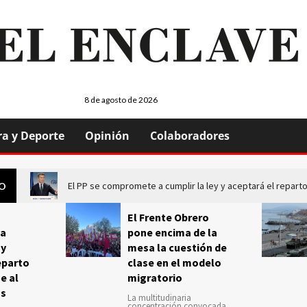
8 de agosto de 2026
ra y Deporte
Opinión
Colaboradores
El PP se compromete a cumplir la ley y aceptará el repa
GO
El Frente Obrero
a
pone encima de la
 y
mesa la cuestión de
eparto
clase en el modelo
e al
migratorio
us
La multitudinaria
concentración convocada