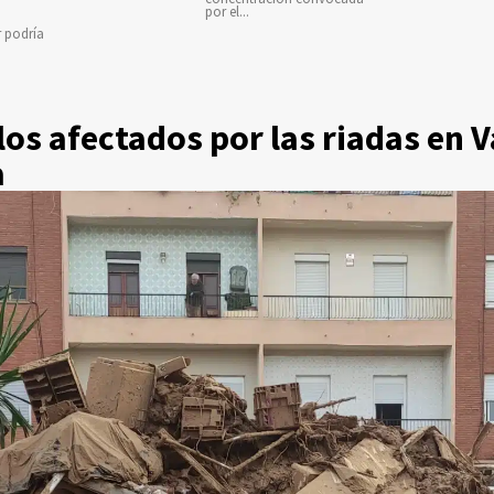
por el...
r podría
los afectados por las riadas en V
a