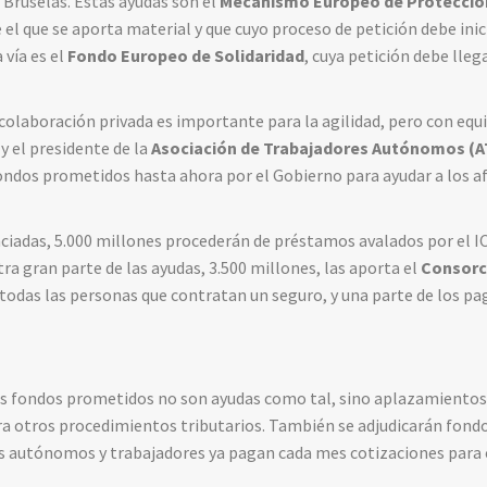
 Bruselas. Estas ayudas son el
Mecanismo Europeo de Protección
l que se aporta material y que cuyo proceso de petición debe inici
vía es el
Fondo Europeo de Solidaridad
, cuya petición debe lleg
olaboración privada es importante para la agilidad, pero con equil
, y el presidente de la
Asociación de Trabajadores Autónomos (A
ondos prometidos hasta ahora por el Gobierno para ayudar a los a
nciadas, 5.000 millones procederán de préstamos avalados por el 
tra gran parte de las ayudas, 3.500 millones, las aporta el
Consorc
todas las personas que contratan un seguro, y una parte de los pa
los fondos prometidos no son ayudas como tal, sino aplazamientos
ara otros procedimientos tributarios. También se adjudicarán fon
 autónomos y trabajadores ya pagan cada mes cotizaciones para c