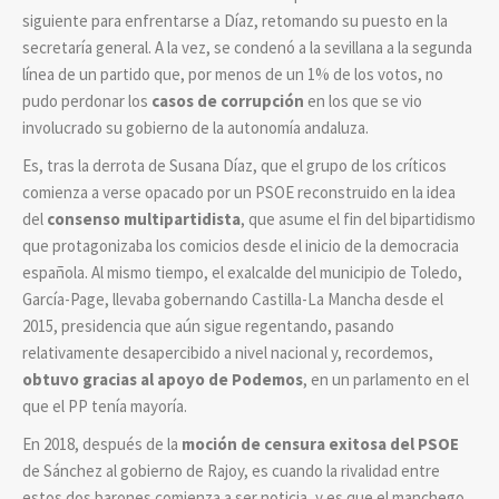
siguiente para enfrentarse a Díaz, retomando su puesto en la
secretaría general. A la vez, se condenó a la sevillana a la segunda
línea de un partido que, por menos de un 1% de los votos, no
pudo perdonar los
casos de corrupción
en los que se vio
involucrado su gobierno de la autonomía andaluza.
Es, tras la derrota de Susana Díaz, que el grupo de los críticos
comienza a verse opacado por un PSOE reconstruido en la idea
del
consenso multipartidista
, que asume el fin del bipartidismo
que protagonizaba los comicios desde el inicio de la democracia
española. Al mismo tiempo, el exalcalde del municipio de Toledo,
García-Page, llevaba gobernando Castilla-La Mancha desde el
2015, presidencia que aún sigue regentando, pasando
relativamente desapercibido a nivel nacional y, recordemos,
obtuvo gracias al apoyo de Podemos
, en un parlamento en el
que el PP tenía mayoría.
En 2018, después de la
moción de censura exitosa del PSOE
de Sánchez al gobierno de Rajoy, es cuando la rivalidad entre
estos dos barones comienza a ser noticia, y es que el manchego