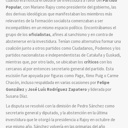
cuando era noticia el debate de investidura a favor del
Partido
Popular
, con Mariano Rajoy como presidente del gobierno, las
dos derivas ideológicas que manifestaban los miembros más
relevantes de la formación socialista comenzaban a ser
incompatibles en un mismo espacio político. Encontrábamos el
grupo de los
oficialistas
, afines al sanchismo y en contra de
abstenerse en la investidura. Tenían como alternativa formar una
coalición junto a otros partidos como Ciudadanos, Podemos y los
partidos nacionalistas e independentistas de Cataluña y Euskadi,
mientras que, por otro lado, se ubicaban los
críticos
con los
cercanos al por entonces secretario general del partido. Esta
escisión fue apoyada por figuras como Page, Ximo Puig o Carme
Chacón, incluso respaldada en varias ocasiones por
Felipe
González
y
José Luís Rodríguez Zapatero
y liderada por
Susana Díaz.
La disputa se resolvió con la dimisión de Pedro Sánchez como
secretario general y diputado, y la abstención en la última
investidura que le otorgó la presidencia a Rajoy en octubre de
ese mismo año. Sánchez volvería en las primarias del año