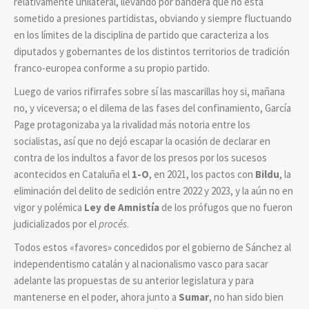
relativamente unilateral, llevando por bandera que no está
sometido a presiones partidistas, obviando y siempre fluctuando
en los límites de la disciplina de partido que caracteriza a los
diputados y gobernantes de los distintos territorios de tradición
franco-europea conforme a su propio partido.
Luego de varios rifirrafes sobre sí las mascarillas hoy si, mañana
no, y viceversa; o el dilema de las fases del confinamiento, García
Page protagonizaba ya la rivalidad más notoria entre los
socialistas, así que no dejó escapar la ocasión de declarar en
contra de los indultos a favor de los presos por
los sucesos
acontecidos en Cataluña el
1-O
, en 2021, los pactos con
Bildu
, la
eliminación del delito de sedición entre 2022 y 2023, y la aún no en
vigor y polémica
Ley de Amnistía
de los prófugos que no fueron
judicializados por el
procés
.
Todos estos «favores» concedidos por el gobierno de Sánchez al
independentismo catalán y al nacionalismo vasco para sacar
adelante las propuestas de su anterior legislatura y para
mantenerse en el poder, ahora junto a
Sumar
, no han sido bien