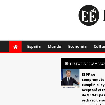
España
Mundo
Economía
Cultu
HISTORIA RELÁMPA
El PP se
compromete 
cumplir la ley
aceptará el r
de MENAS pes
rechazo de s