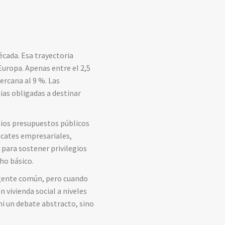
cada. Esa trayectoria
Europa. Apenas entre el 2,5
cercana al 9 %. Las
ias obligadas a destinar
pios presupuestos públicos
escates empresariales,
para sostener privilegios
ho básico.
a gente común, pero cuando
n vivienda social a niveles
 ni un debate abstracto, sino