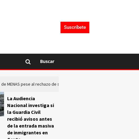
Suscríbete
Buscar
rto de MENAS pese al rechazo de sus comunidades
El Frente O
La Audiencia
Nacional investiga si
la Guardia Civil
recibió avisos antes
de la entrada masiva
de inmigrantes en