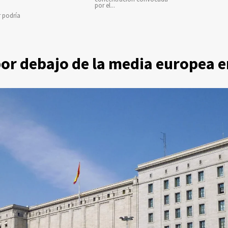
por el...
r podría
or debajo de la media europea e