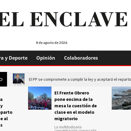
8 de agosto de 2026
ra y Deporte
Opinión
Colaboradores
El PP se compromete a cumplir la ley y aceptará el repa
GO
El Frente Obrero
a
pone encima de la
 y
mesa la cuestión de
eparto
clase en el modelo
e al
migratorio
us
La multitudinaria
concentración convocada