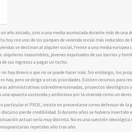
un año aislado, sino a una media acumulada durante más de una dé
ta hoy con uno de los parques de vivienda social más reducidos de 
viviendas se destinan al alquiler social, frente a una media europea 
: alquileres inasumibles, jóvenes expulsados de sus barrios y famil
de sus ingresos a pagar un techo.
e no hay dinero o que no se puede hacer más. Sin embargo, los pro
o hay, pero se dirige a otras prioridades. Existen recursos para r
ras administrativas sobredimensionadas, proyectos ideológicos y 
 es una apuesta sostenida y ambiciosa por la vivienda como un derec
 en particular el PSOE, insiste en presentarse como defensor de l
discurso pierde credibilidad. Si durante años se hubiera invertido e
 situación actual sería muy distinta. No es una cuestión ideológica
presupuestarias repetidas año tras año.