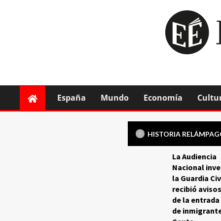
España
Mundo
Economía
Cultu
HISTORIA RELÁMPA
La Audiencia
Nacional inve
la Guardia Civ
recibió aviso
de la entrada
de inmigrant