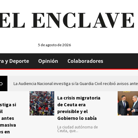
5 de agosto de 2026
ra y Deporte
Opinión
Colaboradores
La Audiencia Nacional investiga si la Guardia Civil recibió avisos a
GO
La crisis migratoria
stiga si
de Ceuta era
il
previsible y el
s antes
Gobierno lo sabía
 masiva
La ciudad autónoma de
Ceuta, que...
es en