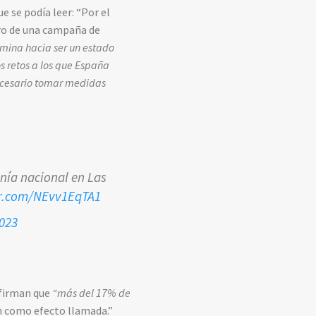
 se podía leer: “Por el
tro de una campaña de
amina hacia ser un estado
s retos a los que España
necesario tomar medidas
nía nacional en Las
er.com/NEvv1EqTA1
023
Afirman que
“más del 17% de
n como efecto llamada.”