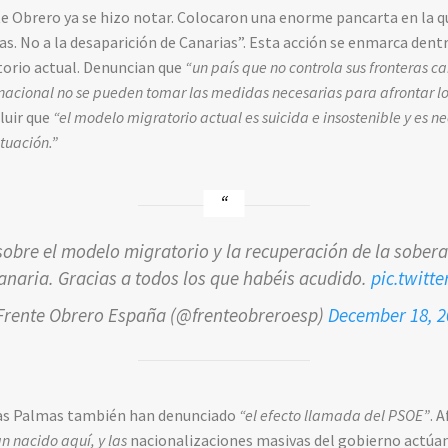
 Obrero ya se hizo notar. Colocaron una enorme pancarta en la que
as. No a la desaparición de Canarias”. Esta acción se enmarca den
orio actual. Denuncian que
“un país que no controla sus fronteras c
nacional no se pueden tomar las medidas necesarias para afrontar lo
luir que
“el modelo migratorio actual es suicida e insostenible y es 
ituación.”
sobre el modelo migratorio y la recuperación de la sobera
naria. Gracias a todos los que habéis acudido.
pic.twitt
Frente Obrero España (@frenteobreroesp)
December 18, 2
 Las Palmas también han denunciado
“el efecto llamada del PSOE”
. 
n nacido aquí, y las
nacionalizaciones masivas del gobierno actúa