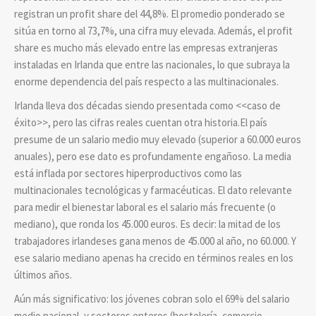
registran un profit share del 44,8%. El promedio ponderado se
sitúa en torno al 73,7%, una cifra muy elevada. Además, el profit
share es mucho más elevado entre las empresas extranjeras
instaladas en Irlanda que entre las nacionales, lo que subraya la
enorme dependencia del país respecto a las multinacionales.
Irlanda lleva dos décadas siendo presentada como <<caso de
éxito>>, pero las cifras reales cuentan otra historia.El país
presume de un salario medio muy elevado (superior a 60.000 euros
anuales), pero ese dato es profundamente engañoso. La media
está inflada por sectores hiperproductivos como las
multinacionales tecnológicas y farmacéuticas. El dato relevante
para medir el bienestar laboral es el salario más frecuente (o
mediano), que ronda los 45.000 euros. Es decir: la mitad de los
trabajadores irlandeses gana menos de 45.000 al año, no 60.000. Y
ese salario mediano apenas ha crecido en términos reales en los
últimos años.
Aún más significativo: los jóvenes cobran solo el 69% del salario
medio nacional, y sectores enteros (hostelería, comercio,