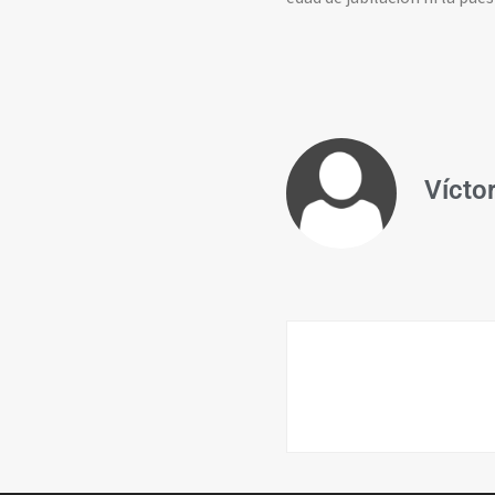
Vícto