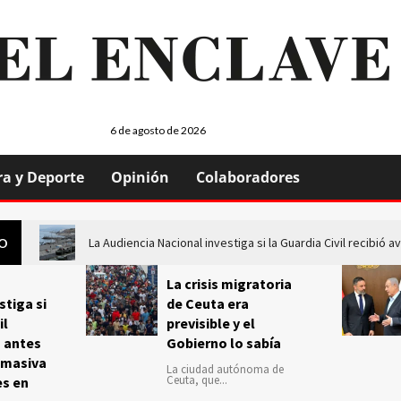
6 de agosto de 2026
ra y Deporte
Opinión
Colaboradores
La Audiencia Nacional investiga si la Guardia Civil recibió
GO
La crisis migratoria
stiga si
de Ceuta era
il
previsible y el
s antes
Gobierno lo sabía
 masiva
La ciudad autónoma de
Ceuta, que...
es en