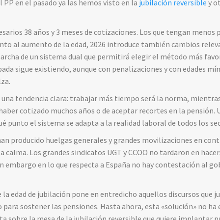
l PP en el pasado ya las hemos visto en la
jubilación reversible
y o
cesarios 38 años y 3 meses de cotizaciones. Los que tengan menos p
nto al aumento de la edad, 2026 introduce también cambios relevan
archa de un sistema dual que permitirá elegir el método más favo
cipada sigue existiendo, aunque con penalizaciones y con edades m
lza.
una tendencia clara: trabajar más tiempo será la norma, mientras
aber cotizado muchos años o de aceptar recortes en la pensión. U
é punto el sistema se adapta a la realidad laboral de todos los se
han producido huelgas generales y grandes movilizaciones en contr
 la calma. Los grandes sindicatos UGT y CCOO no tardaron en hacer
sin embargo en lo que respecta a España no hay contestación al go
e la edad de jubilación pone en entredicho aquellos discursos que j
para sostener las pensiones. Hasta ahora, esta «solución» no ha ev
esta sobre la mesa de la jubilación reversible que quiere implanta