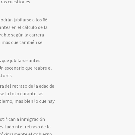
tras cuestiones
odrán jubilarse a los 66
tes en el cálculo de la
rable según la carrera
ínimas que también se
 que jubilarse antes
n escenario que reabre el
ctores.
a del retraso de la edad de
se la foto durante las
bierno, mas bien lo que hay
ustifican a inmigración
itado ni el retraso de la
r próximamente el gobierno.