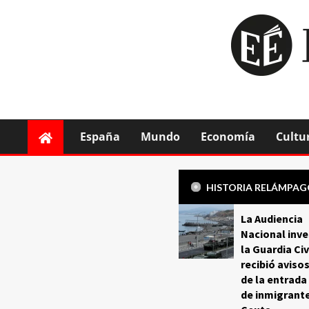
España
Mundo
Economía
Cultu
HISTORIA RELÁMPA
La Audiencia
Nacional inve
la Guardia Civ
recibió aviso
de la entrada
de inmigrant