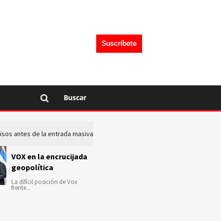
Suscríbete
Buscar
 avisos antes de la entrada masiva de inmigrantes en Ceuta
La c
VOX en la encrucijada
geopolítica
La difícil posición de Vox
frente...