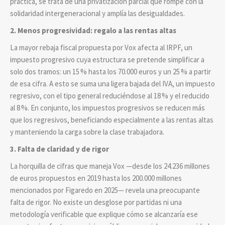
práctica, se trata de una privatización parcial que rompe con la
solidaridad intergeneracional y amplía las desigualdades.
2. Menos progresividad: regalo a las rentas altas
La mayor rebaja fiscal propuesta por Vox afecta al IRPF, un
impuesto progresivo cuya estructura se pretende simplificar a
solo dos tramos: un 15
% hasta los 70.000 euros y un 25
% a partir
de esa cifra. A esto se suma una ligera bajada del IVA, un impuesto
regresivo, con el tipo general reduciéndose al 18
% y el reducido
al 8
%. En conjunto, los impuestos progresivos se reducen más
que los regresivos, beneficiando especialmente a las rentas altas
y manteniendo la carga sobre la clase trabajadora.
3. Falta de claridad y de rigor
La horquilla de cifras que maneja Vox —desde los 24.236 millones
de euros propuestos en 2019 hasta los 200.000 millones
mencionados por Figaredo en 2025— revela una preocupante
falta de rigor. No existe un desglose por partidas ni una
metodología verificable que explique cómo se alcanzaría ese