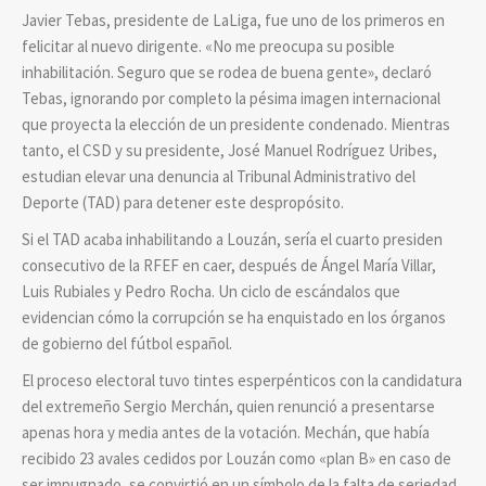
Javier Tebas, presidente de LaLiga, fue uno de los primeros en
felicitar al nuevo dirigente. «No me preocupa su posible
inhabilitación. Seguro que se rodea de buena gente», declaró
Tebas, ignorando por completo la pésima imagen internacional
que proyecta la elección de un presidente condenado. Mientras
tanto, el CSD y su presidente, José Manuel Rodríguez Uribes,
estudian elevar una denuncia al Tribunal Administrativo del
Deporte (TAD) para detener este despropósito.
Si el TAD acaba inhabilitando a Louzán, sería el cuarto presiden
consecutivo de la RFEF en caer, después de Ángel María Villar,
Luis Rubiales y Pedro Rocha. Un ciclo de escándalos que
evidencian cómo la corrupción se ha enquistado en los órganos
de gobierno del fútbol español.
El proceso electoral tuvo tintes esperpénticos con la candidatura
del extremeño Sergio Merchán, quien renunció a presentarse
apenas hora y media antes de la votación. Mechán, que había
recibido 23 avales cedidos por Louzán como «plan B» en caso de
ser impugnado, se convirtió en un símbolo de la falta de seriedad