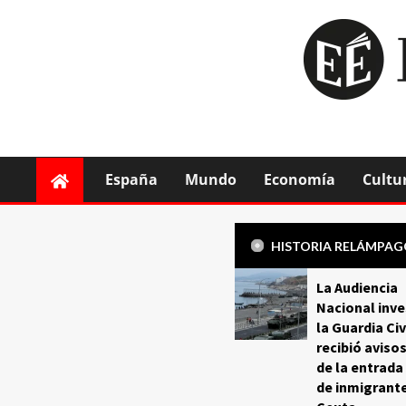
España
Mundo
Economía
Cultu
HISTORIA RELÁMPA
La Audiencia
Nacional inve
la Guardia Civ
recibió aviso
de la entrada
de inmigrant