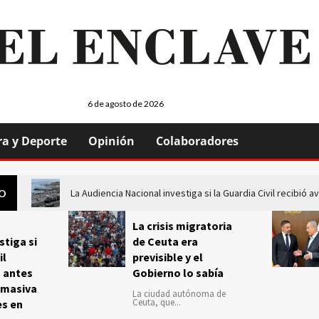
6 de agosto de 2026
ra y Deporte
Opinión
Colaboradores
La Audiencia Nacional investiga si la Guardia Civil recibió
GO
La crisis migratoria
stiga si
de Ceuta era
il
previsible y el
s antes
Gobierno lo sabía
 masiva
La ciudad autónoma de
Ceuta, que...
es en