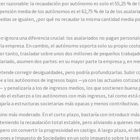
cer razonable: la recaudación por autónomo es solo el 55,25 % de 
 pensión media de los autónomos es el 62,75 % de la de los asalari
medias se igualen, ¿por qué no recaudar la misma cantidad media 
 ignora una diferencia crucial: los asalariados no pagan persona
e la empresa. En cambio, el autónomo soporta solo su propio coste.
por tanto, trasladar sobre unos dos millones de pequeños trabaja
lariado, asumen dos partes: en su mayor parte la empresa y, en me
tende corregir desigualdades, pero podría profundizarlas. Subir 
te a los autónomos de ingresos bajos —ya con las actuales cotiza
— y penalizaría a los de ingresos medios, los que sostienen buena p
todo el esfuerzo a los autónomos con más ingresos, tal como está d
ujaría a estructuras societarias más opacas y menos contributivas.
ino más moderado. En el corto plazo, bastaría con introducir más
teniendo la recaudación total estable, pero aliviando a quienes 
ero sin convertir la progresividad en castigo. A largo plazo, el de
ciones e Impuesto de Sociedades en un solo impuesto sobre la renta 