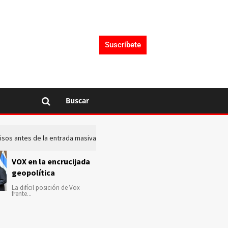
Suscríbete
Buscar
 avisos antes de la entrada masiva de inmigrantes en Ceuta
La c
VOX en la encrucijada
geopolítica
La difícil posición de Vox
frente...