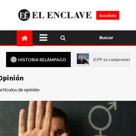
Suscríbete
Buscar
El PP se compromete a 
HISTORIA RELÁMPAGO
Opinión
rtículos de opinión